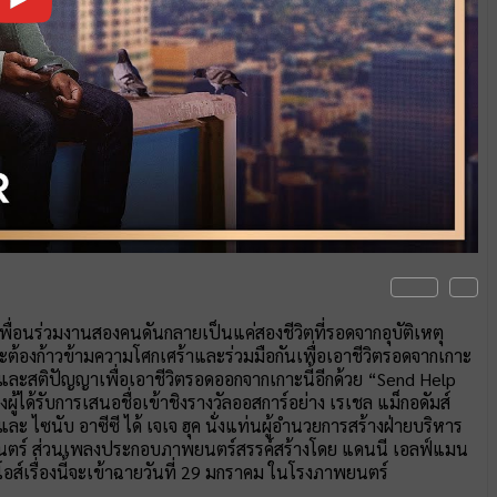
เพื่อนร่วมงานสองคนดันกลายเป็นแค่สองชีวิตที่รอดจากอุบัติเหตุ
จะต้องก้าวข้ามความโศกเศร้าและร่วมมือกันเพื่อเอาชีวิตรอดจากเกาะ
นงและสติปัญญาเพื่อเอาชีวิตรอดออกจากเกาะนี้อีกด้วย “Send Help
้ได้รับการเสนอชื่อเข้าชิงรางวัลออสการ์อย่าง เรเชล แม็กอดัมส์
ไซนับ อาซีซี ได้ เจเจ ฮุค นั่งแท่นผู้อำนวยการสร้างฝ่ายบริหาร
ยนตร์ ส่วนเพลงประกอบภาพยนตร์สรรค์สร้างโดย แดนนี เอลฟ์แมน
อส์เรื่องนี้จะเข้าฉายวันที่ 29 มกราคม ในโรงภาพยนตร์