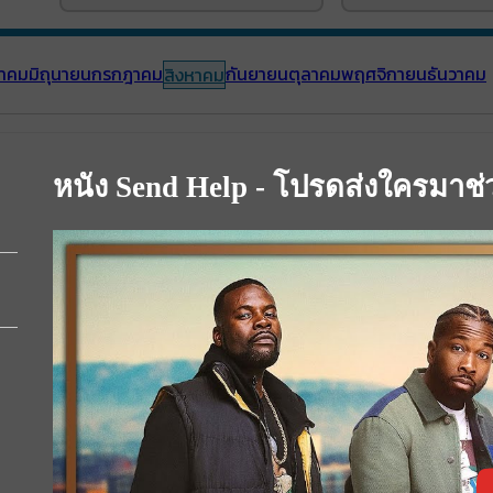
าคม
มิถุนายน
กรกฎาคม
กันยายน
ตุลาคม
พฤศจิกายน
ธันวาคม
สิงหาคม
หนัง Send Help - โปรดส่งใครมาช่