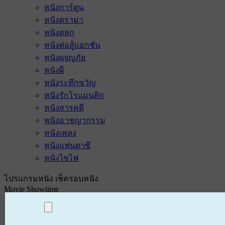
หนังการ์ตูน
หนังดราม่า
หนังตลก
หนังต่อสู้แอกชัน
หนังผจญภัย
หนังผี
หนังระทึกขวัญ
หนังรักโรแมนติก
หนังสารคดี
หนังอาชญากรรม
หนังเพลง
หนังแฟนตาซี
หนังไซไฟ
โปรแกรมหนัง เช็ครอบหนัง
Movie Showtime