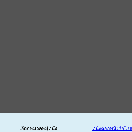
เลือกหมวดหมู่หนัง
หนังตลก
หนังรักโร