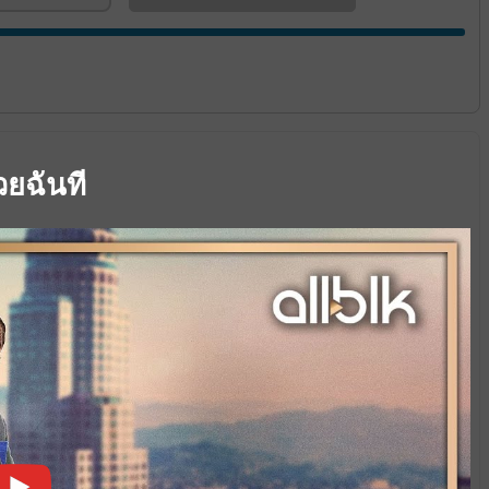
วยฉันที