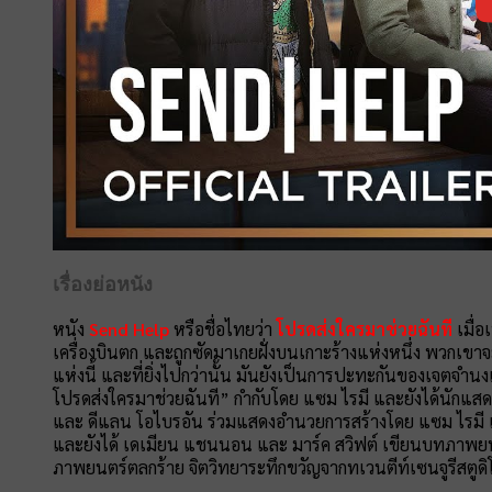
เรื่องย่อหนัง
หนัง
Send Help
หรือชื่อไทยว่า
โปรดส่งใครมาช่วยฉันที
เมื่อ
เครื่องบินตก และถูกซัดมาเกยฝั่งบนเกาะร้างแห่งหนึ่ง พวกเขา
แห่งนี้ และที่ยิ่งไปกว่านั้น มันยังเป็นการปะทะกันของเจตจำ
โปรดส่งใครมาช่วยฉันที” กำกับโดย แซม ไรมี และยังได้นักแสดงผู
และ ดีแลน โอไบรอัน ร่วมแสดงอำนวยการสร้างโดย แซม ไรมี และ 
และยังได้ เดเมียน แชนนอน และ มาร์ค สวิฟต์ เขียนบทภาพ
ภาพยนตร์ตลกร้าย จิตวิทยาระทึกขวัญจากทเวนตีท์เซนจูรีสตูดิโ