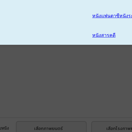
หนังแฟนตาซี
หนังร
หนังสารคดี
เลือกภาพยนตร์
เลือกโรงภาพ
บหนัง