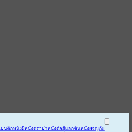
แมนติก
หนังผี
หนังดราม่า
หนังต่อสู้แอกชัน
หนังผจญภัย