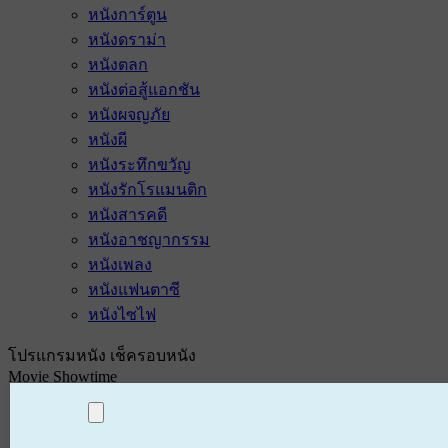
หนังการ์ตูน
หนังดราม่า
หนังตลก
หนังต่อสู้แอกชัน
หนังผจญภัย
หนังผี
หนังระทึกขวัญ
หนังรักโรแมนติก
หนังสารคดี
หนังอาชญากรรม
หนังเพลง
หนังแฟนตาซี
หนังไซไฟ
โปรแกรมหนัง เช็ครอบหนัง
Movie Showtime