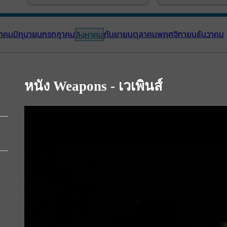
าคม
มิถุนายน
กรกฎาคม
กันยายน
ตุลาคม
พฤศจิกายน
ธันวาคม
สิงหาคม
หนัง Weapons - เวเพินส์