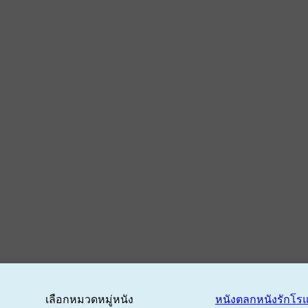
เลือกหมวดหมู่หนัง
หนังตลก
หนังรักโร