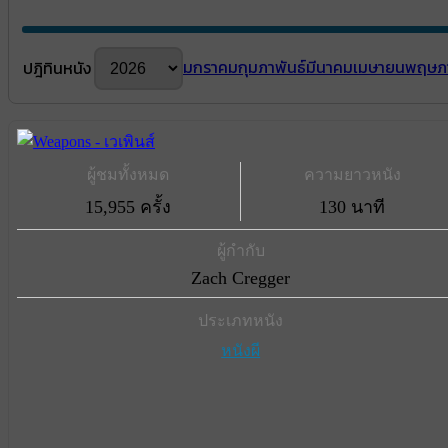
มกราคม
กุมภาพันธ์
มีนาคม
เมษายน
พฤษภ
ปฎิทินหนัง
ผู้ชมทั้งหมด
ความยาวหนัง
15,955 ครั้ง
130 นาที
ผู้กำกับ
Zach Cregger
ประเภทหนัง
หนังผี