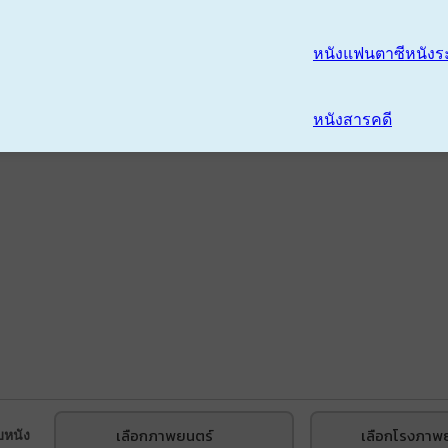
หนังแฟนตาซี
หนังร
หนังสารคดี
เลือกภาพยนตร์
เลือกโรงภาพ
บหนัง