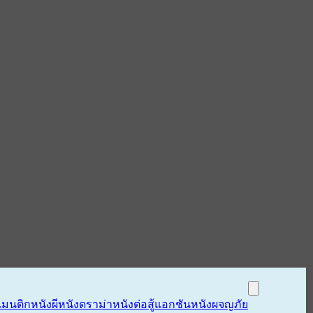
แมนติก
หนังผี
หนังดราม่า
หนังต่อสู้แอกชัน
หนังผจญภัย