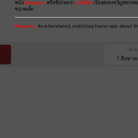
หนัง
Weapons
หรือชื่อไทยว่า
เวเพินส์
เรื่องสยองขวัญหลากหลา
ขนาดเล็ก
Weapons
An interrelated, multistory horror epic about t
เข้า
7 สิงหาค