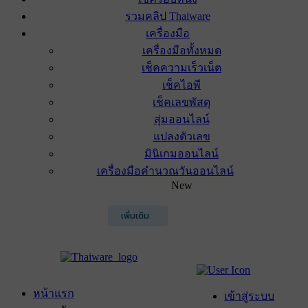
รวมคลิป Thaiware
เครื่องมือ
เครื่องมือทั้งหมด
เช็คความเร็วเน็ต
เช็คไอพี
เช็คเลขพัสดุ
สุ่มออนไลน์
แปลงตัวเลข
มินิเกมออนไลน์
เครื่องมือคำนวณวันออนไลน์
New
เพิ่มเติม
หน้าแรก
เข้าสู่ระบบ