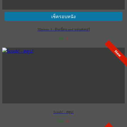
เช็ครอบหนัง
Minions 3 - มินเนี่ยน and มอนสเตอร์
207
6
เข้าฉาย 1 กรกฎาคม 2569
New
Scoob! - สคูบ!
516
16
เข้าฉาย 31 พฤษภาคม 2573