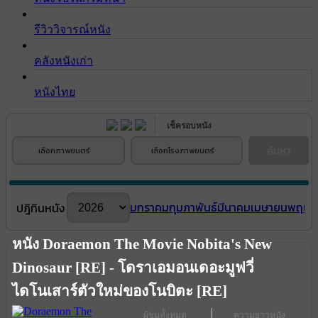
รีวิววิจารณ์หนัง
คลังหนังเก่า
หนังไทย
เช็ครอบหนัง
ค้นหา
เลือกภาพยนตร์
เลือกโรงภาพยนตร์
มกราคม
กุมภาพันธ์
มีนาคม
เมษายน
พฤษภ
ปฎิทินหนัง
หนัง Doraemon The Movie Nobita's New
Dinosaur [RE] - โดราเอมอนเดอะมูฟวี่
ไดโนเสาร์ตัวใหม่ของโนบิตะ [RE]
ผู้ชมทั้งหมด
ความยาวหนัง