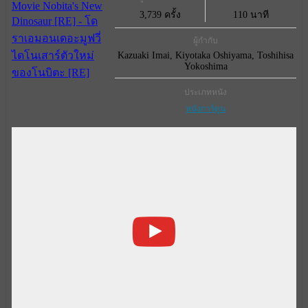
3,739 ครั้ง
110 นาที
ผู้กำกับ
Kazuaki Imai, Kiyotaka Oshiyama, Toshihisa
Yokoshima
ประเภทหนัง
หนังการ์ตูน