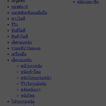
เมนูหลัก
สมัครสมาชิก
ซอฟต์แวร์
แอปพลิเคชันบนมือถือ
ข่าวไอที
รีวิว
ทิปส์ไอที
สินค้าไอที
เช็ครอบหนัง
รวมคลิป Thaiware
เครื่องมือ
เช็ครอบหนัง
หน้าแรกหนัง
หนังเข้าใหม่
หนังโปรแกรมหน้า
รีวิววิจารณ์หนัง
คลังหนังเก่า
หนังไทย
โปรแกรมหนัง