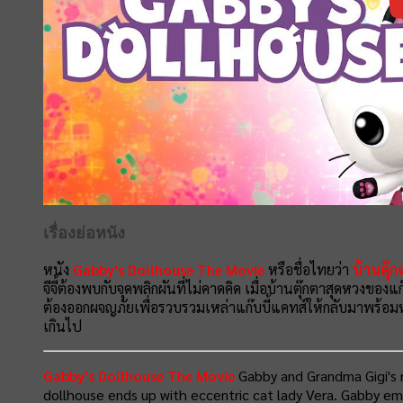
เรื่องย่อหนัง
หนัง
Gabby's Dollhouse The Movie
หรือชื่อไทยว่า
บ้านตุ๊ก
จีจี้ต้องพบกับจุดพลิกผันที่ไม่คาดคิด เมื่อบ้านตุ๊กตาสุดหวงของแ
ต้องออกผจญภัยเพื่อรวบรวมเหล่าแก๊บบี้แคทส์ให้กลับมาพร้อมห
เกินไป
Gabby's Dollhouse The Movie
Gabby and Grandma Gigi's 
dollhouse ends up with eccentric cat lady Vera. Gabby em