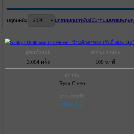
มกราคม
กุมภาพันธ์
มีนาคม
เมษายน
พฤษภ
ปฎิทินหนัง
ผู้ชมทั้งหมด
ความยาวหนัง
3,004 ครั้ง
100 นาที
ผู้กำกับ
Ryan Crego
ประเภทหนัง
หนังการ์ตูน