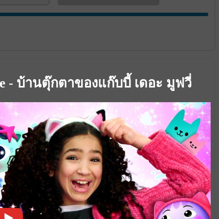
- บ้านตุ๊กตาของแก๊บบี้ เดอะ มูฟวี่