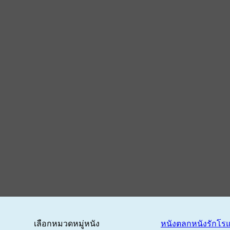
เลือกหมวดหมู่หนัง
หนังตลก
หนังรักโร