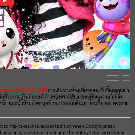
ตาของแก๊บบี้ เดอะ มูฟวี่
การเดินทางท่องเที่ยวของแก๊บบี้และคุณย่า
ก๊บบี้ไปตกอยู่ในมือของวีร่า หญิงชรานิสัยแปลกผู้รักแมว แก๊บบี้จึง
น้า และนำบ้านตุ๊กตาสุดรักของเธอกลับคืนมา ก่อนที่ทุกอย่างจะสาย
road trip takes an unexpected turn when Gabby's prized
barks on a adventure to reunite the Gabby Cats and retrieve