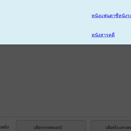
หนังแฟนตาซี
หนังร
หนังสารคดี
เลือกภาพยนตร์
เลือกโรงภาพ
บหนัง