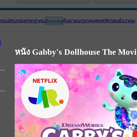
าคม
มิถุนายน
กรกฎาคม
กันยายน
ตุลาคม
พฤศจิกายน
ธันวาคม
สิงหาคม
หนัง Gabby's Dollhouse The Movie 