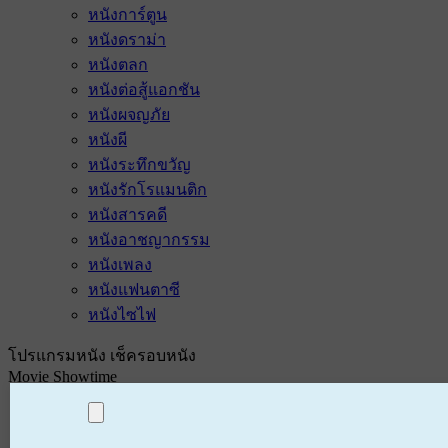
หนังการ์ตูน
หนังดราม่า
หนังตลก
หนังต่อสู้แอกชัน
หนังผจญภัย
หนังผี
หนังระทึกขวัญ
หนังรักโรแมนติก
หนังสารคดี
หนังอาชญากรรม
หนังเพลง
หนังแฟนตาซี
หนังไซไฟ
โปรแกรมหนัง เช็ครอบหนัง
Movie Showtime