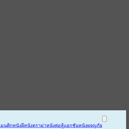
แมนติก
หนังผี
หนังดราม่า
หนังต่อสู้แอกชัน
หนังผจญภัย