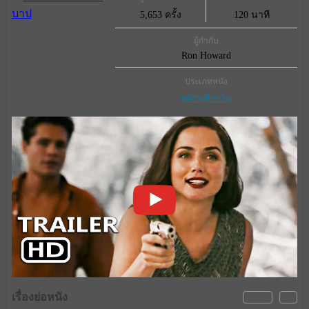
5,653 ครั้ง
120 นาที
ผู้กำกับ
Ron Howard
ประเภทหนัง
หนังระทึกขวัญ
เรื่องย่อหนัง