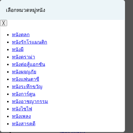
เลือกหมวดหมู่หนัง
╳
หนังตลก
หนังรักโรแมนติก
เข้าสู่ระบบ
หนังผี
สมัครสมาชิก
หนังดราม่า
หนังต่อสู้แอกชัน
หน้าแรก
หนังผจญภัย
ดาวน์โหลด
หนังแฟนตาซี
ดาวน์โหลดซอฟต์แวร์
หนังระทึกขวัญ
ซอฟต์แวร์
หนังการ์ตูน
แอปพลิเคชันบนมือถือ
หนังอาชญากรรม
ข่าวไอที
หนังไซไฟ
รีวิว
หนังเพลง
ทิปส์ไอที
หนังสารคดี
สินค้าไอที
เช็ครอบหนัง