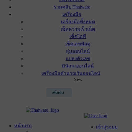
รวมคลิป Thaiware
เครื่องมือ
เครื่องมือทั้งหมด
เช็คความเร็วเน็ต
เช็คไอพี
เช็คเลขพัสดุ
สุ่มออนไลน์
แปลงตัวเลข
มินิเกมออนไลน์
เครื่องมือคำนวณวันออนไลน์
New
เพิ่มเติม
หน้าแรก
เข้าสู่ระบบ