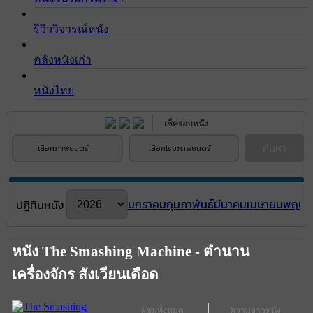
รีวิววิจารณ์หนัง
คลังหนังเก่า
หนังไทย
เช็ครอบหนัง
ค้นหา
เลือกภาพยนตร์
เลือกโรงภาพยนตร์
มกราคม
กุมภาพันธ์
มีนาคม
เมษายน
พฤษภ
ปฎิทินหนัง
หนัง The Smashing Machine - ตำนาน
เครื่องจักร สังเวียนเดือด
ผู้ชมทั้งหมด
ความยาวหนัง