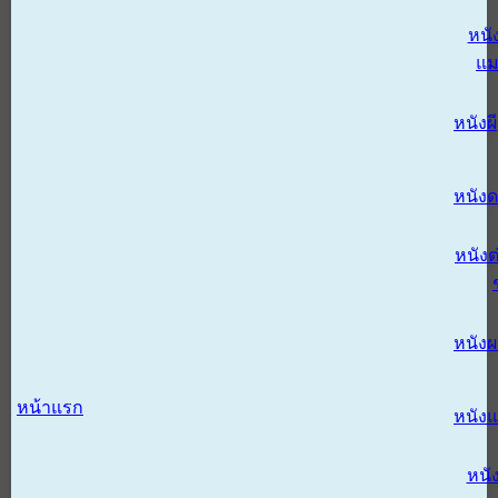
หนั
แม
หนังผี
หนังด
หนังต
หนัง
หน้าแรก
หนัง
หนั