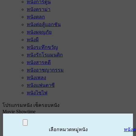
หนังการ์ตูน
หนังดราม่า
หนังตลก
หนังต่อสู้แอกชัน
หนังผจญภัย
หนังผี
หนังระทึกขวัญ
หนังรักโรแมนติก
หนังสารคดี
หนังอาชญากรรม
หนังเพลง
หนังแฟนตาซี
หนังไซไฟ
โปรแกรมหนัง เช็ครอบหนัง
Movie Showtime
เลือกหมวดหมู่หนัง
หนัง