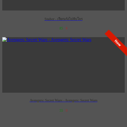
Stuber - เรียกเก๋งไปจับโจร
85
6
เข้าฉาย 12 กันยายน 2572
New
Avengers: Secret Wars - Avengers: Secret Wars
55
0
เข้าฉาย 16 ธันวาคม 2570