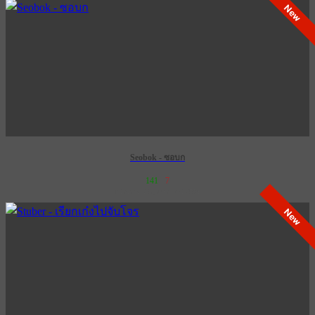
New
Seobok - ซอบก
141
7
เข้าฉาย 28 กุมภาพันธ์ 2574
New