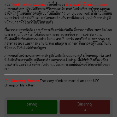
หนัง
The Smashing Machine
หรือชื่อไทยว่า
ตำนานเครื่องจักร สังเวียนเดือด
ภาพยนตร์จะพาผู้ชมไปติดตามชีวิตของมาร์ค เคอร์ ในช่วงที่เขาอยู่จุดสูงสุดของ
อาชีพนักสู้ ในยุคที่การต่อสู้แบบ "ไม่มีกติกา" (no-holds-barred) กำลังเป็นที่นิยม
และสร้างชื่อเสียงให้กับเขา แต่ในขณะเดียวกัน เขาก็ต้องเผชิญหน้ากับการต่อสู้ที่
หนักหนาสาหัสยิ่งกว่าในชีวิตส่วนตัว
เรื่องราวจะเจาะลึกถึงความท้าทายที่เคอร์ต้องรับมือ ทั้งจากการติดยาเสพติด โดย
เฉพาะยาแก้ปวดที่เขาใช้เพื่อบรรเทาอาการบาดเจ็บจากการแข่งขัน ความ
สัมพันธ์ที่ซับซ้อนกับคนรอบข้าง โดยเฉพาะกับ ดอว์น สเตเปิลส์ (Dawn Staples)
ภรรยาของเขา และการพยายามรักษาสมดุลระหว่างอาชีพการต่อสู้ที่โหดร้ายกับ
ชีวิตส่วนตัวที่เต็มไปด้วยปัญหา
ภาพยนตร์จะนำเสนอภาพการต่อสู้ทั้งในสังเวียนและนอกสังเวียนของมาร์ค เคอร์
ที่เต็มไปด้วยความดิบ เปลือยเปล่า และความเจ็บปวด เพื่อให้เห็นถึงเบื้องหลังค
วามสำเร็จและชื่อเสียงที่เขาได้รับ รวมถึงผลกระทบที่มันมีต่อชีวิตและจิตใจของ
เขา
The Smashing Machine
The story of mixed-martial arts and UFC
champion Mark Kerr.
อยากดู
ไม่อยากดู
3
0