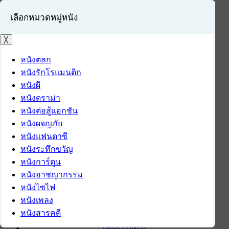
เลือกหมวดหมู่หนัง
╳
หนังตลก
หนังรักโรแมนติก
เข้าสู่ระบบ
หนังผี
สมัครสมาชิก
หนังดราม่า
หนังต่อสู้แอกชัน
หน้าแรก
หนังผจญภัย
ดาวน์โหลด
หนังแฟนตาซี
ดาวน์โหลดซอฟต์แวร์
หนังระทึกขวัญ
ซอฟต์แวร์
หนังการ์ตูน
แอปพลิเคชันบนมือถือ
หนังอาชญากรรม
ข่าวไอที
หนังไซไฟ
รีวิว
หนังเพลง
ทิปส์ไอที
หนังสารคดี
สินค้าไอที
เช็ครอบหนัง