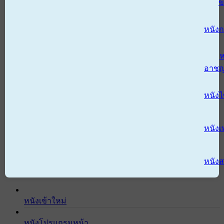
ข
หนังก
ห
อาช
หนัง
หนังเ
หนังส
หนังเข้าใหม่
หนังโปรแกรมหน้า