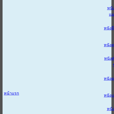
หนั
แม
หนังผี
หนังด
หนังต
หนัง
หน้าแรก
หนัง
หนั