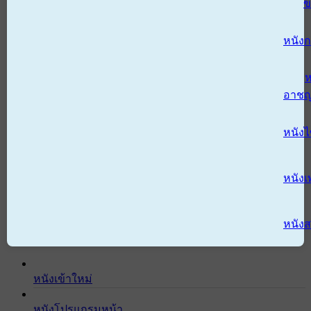
ข
หนังก
ห
อาช
หนัง
หนังเ
หนังส
หนังเข้าใหม่
หนังโปรแกรมหน้า