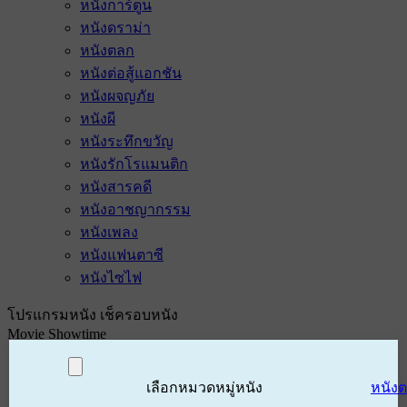
หนังการ์ตูน
หนังดราม่า
หนังตลก
หนังต่อสู้แอกชัน
หนังผจญภัย
หนังผี
หนังระทึกขวัญ
หนังรักโรแมนติก
หนังสารคดี
หนังอาชญากรรม
หนังเพลง
หนังแฟนตาซี
หนังไซไฟ
โปรแกรมหนัง เช็ครอบหนัง
Movie Showtime
เลือกหมวดหมู่หนัง
หนัง