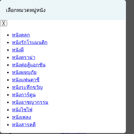
เลือกหมวดหมู่หนัง
╳
หนังตลก
หนังรักโรแมนติก
เข้าสู่ระบบ
หนังผี
สมัครสมาชิก
หนังดราม่า
หนังต่อสู้แอกชัน
หน้าแรก
หนังผจญภัย
ดาวน์โหลด
หนังแฟนตาซี
ดาวน์โหลดซอฟต์แวร์
หนังระทึกขวัญ
ซอฟต์แวร์
หนังการ์ตูน
แอปพลิเคชันบนมือถือ
หนังอาชญากรรม
ข่าวไอที
หนังไซไฟ
รีวิว
หนังเพลง
ทิปส์ไอที
หนังสารคดี
สินค้าไอที
เช็ครอบหนัง