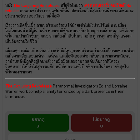
หนัง
The Conjuring Re-release
หรือชื่อไทยว่า
เดอะ คอนเจอริ่ง คนเรียกผี Re-
release
ภาพยนตร์สร้างจากแฟ้มคดีที่น่าสะพรึงกลัวที่สุดเรื่องหนึ่งของ เอ็ดและล
อร์เรน วอร์เรน สองนักปราบผีชื่อดัง
เรื่องราวเกิดขึ้นเมื่อ ครอบครัวเพอร์รอน ได้ย้ายเข้าไปยังบ้านไร่ในฝัน ณ เมือง
โรดไอแลนด์ แต่ไม่นานนัก พวกเขาก็ต้องพบเจอกับปรากฏการณ์ประหลาดที่ค่อยๆ
ทวีความน่ากลัวขึ้นทุกขณะ จากเสียงลึกลับในความมืด สู่การคุกคามที่รุนแรงจน
เป็นอันตรายถึงชีวิต
เมื่อเหตุการณ์เลวร้ายเกินกว่าจะรับมือไหว ครอบครัวเพอร์รอนจึงต้องขอความช่วย
เหลือจากเอ็ดและลอร์เรน วอร์เรน แต่เมื่อทั้งสองเข้ามาสืบสวน พวกเขากลับพบ
ว่าบ้านหลังนี้ถูกสิงสู่โดยพลังงานมืดมิดและอาฆาตแค้นเกินกว่าที่ใครจะ
จินตนาการได้ นำไปสู่การเผชิญหน้ากับความชั่วร้ายที่อาจเป็นอันตรายที่สุดใน
ชีวิตของพวกเขา
The Conjuring Re-release
Paranormal investigators Ed and Lorraine
Warren work to help a family terrorized by a dark presence in their
farmhouse.
อยากดู
ไม่อยากดู
31
0
เข้าฉาย