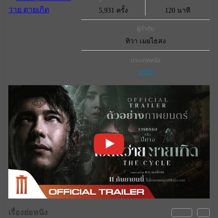
5,931 ครั้ง
120 นาที
ผู้กำกับ
ทิวา เมยไธสง
ประเภทหนัง
หนังผี
เรื่องย่อหนัง