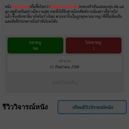
หนัง
The Cycle
หรือชื่อไทยว่า
เวียนว่าย ตายเกิด
ครอบครัวอันแสนอบอุ่น พ่อ แม่
ลูก อยู่ด้วยกันอย่างมีความสุข กระทั่งได้รับสายโทรศัพท์จากน้องสาวที่ตายไป
แล้ว ซึ่งกลับชาติมาเกิดในร่างใหม่ พวกเขาจึงเริ่มถูกคุกคามจากญาติที่ไม่ต้อนรับ
และลัทธิประหลาดในป่าอันไกลโพ้น
อยากดู
ไม่อยากดู
96
1
เข้าฉาย
11 กันยายน 2568
ออกโรงแล้ว
รีวิววิจารณ์หนัง
เขียนรีวิววิจารณ์หนัง