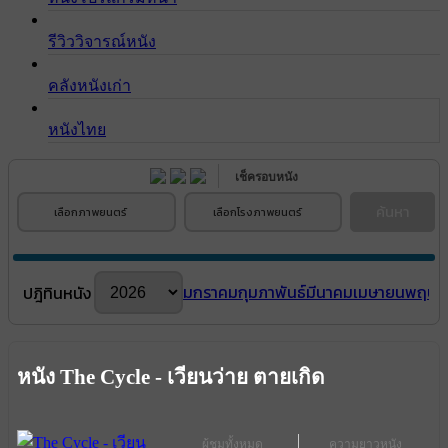
รีวิววิจารณ์หนัง
คลังหนังเก่า
หนังไทย
เช็ครอบหนัง
ค้นหา
เลือกภาพยนตร์
เลือกโรงภาพยนตร์
มกราคม
กุมภาพันธ์
มีนาคม
เมษายน
พฤษภ
ปฎิทินหนัง
หนัง The Cycle - เวียนว่าย ตายเกิด
ผู้ชมทั้งหมด
ความยาวหนัง