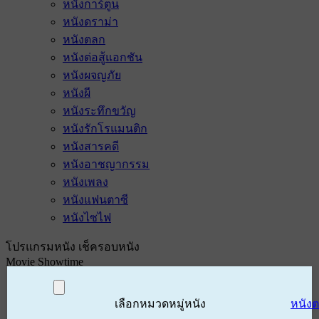
หนังการ์ตูน
หนังดราม่า
หนังตลก
หนังต่อสู้แอกชัน
หนังผจญภัย
หนังผี
หนังระทึกขวัญ
หนังรักโรแมนติก
หนังสารคดี
หนังอาชญากรรม
หนังเพลง
หนังแฟนตาซี
หนังไซไฟ
โปรแกรมหนัง เช็ครอบหนัง
Movie Showtime
เลือกหมวดหมู่หนัง
หนัง