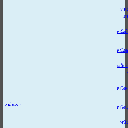
หนั
แม
หนังผี
หนังด
หนังต
หนัง
หน้าแรก
หนัง
หนั