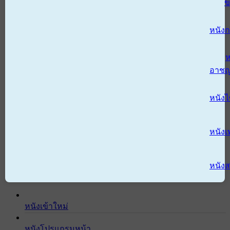
ข
หนังก
ห
อาช
หนัง
หนังเ
หนังส
หนังเข้าใหม่
หนังโปรแกรมหน้า