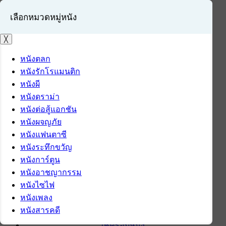
เลือกหมวดหมู่หนัง
╳
หนังตลก
หนังรักโรแมนติก
เข้าสู่ระบบ
หนังผี
สมัครสมาชิก
หนังดราม่า
หนังต่อสู้แอกชัน
หน้าแรก
หนังผจญภัย
ดาวน์โหลด
หนังแฟนตาซี
ดาวน์โหลดซอฟต์แวร์
หนังระทึกขวัญ
ซอฟต์แวร์
หนังการ์ตูน
แอปพลิเคชันบนมือถือ
หนังอาชญากรรม
ข่าวไอที
หนังไซไฟ
รีวิว
หนังเพลง
ทิปส์ไอที
หนังสารคดี
สินค้าไอที
เช็ครอบหนัง