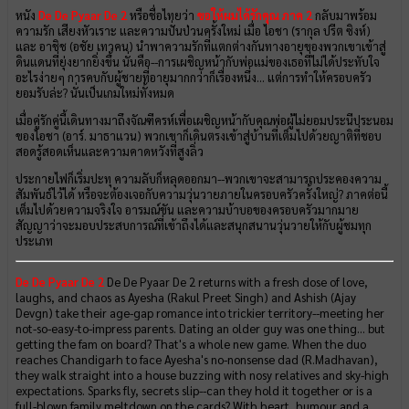
หนัง
De De Pyaar De 2
หรือชื่อไทยว่า
ขอให้ผมได้รักคุณ ภาค 2
กลับมาพร้อม
ความรัก เสียงหัวเราะ และความปั่นป่วนครั้งใหม่ เมื่อ ไอชา (รากุล ปรีต ซิงห์)
และ อาชิช (อชัย เทวคน) นำพาความรักที่แตกต่างกันทางอายุของพวกเขาเข้าสู่
ดินแดนที่ยุ่งยากยิ่งขึ้น นั่นคือ--การเผชิญหน้ากับพ่อแม่ของเธอที่ไม่ได้ประทับใจ
อะไรง่ายๆ การคบกับผู้ชายที่อายุมากกว่าก็เรื่องหนึ่ง... แต่การทำให้ครอบครัว
ยอมรับล่ะ? นั่นเป็นเกมใหม่ทั้งหมด
เมื่อคู่รักคู่นี้เดินทางมาถึงจัณฑีครห์เพื่อเผชิญหน้ากับคุณพ่อผู้ไม่ยอมประนีประนอม
ของไอชา (อาร์. มาธาแวน) พวกเขาก็เดินตรงเข้าสู่บ้านที่เต็มไปด้วยญาติที่ชอบ
สอดรู้สอดเห็นและความคาดหวังที่สูงลิ่ว
ประกายไฟก็เริ่มปะทุ ความลับก็หลุดออกมา--พวกเขาจะสามารถประคองความ
สัมพันธ์ไว้ได้ หรือจะต้องเจอกับความวุ่นวายภายในครอบครัวครั้งใหญ่? ภาคต่อนี้
เต็มไปด้วยความจริงใจ อารมณ์ขัน และความบ้าบอของครอบครัวมากมาย
สัญญาว่าจะมอบประสบการณ์ที่เข้าถึงได้และสนุกสนานวุ่นวายให้กับผู้ชมทุก
ประเภท
De De Pyaar De 2
De De Pyaar De 2 returns with a fresh dose of love,
laughs, and chaos as Ayesha (Rakul Preet Singh) and Ashish (Ajay
Devgn) take their age-gap romance into trickier territory--meeting her
not-so-easy-to-impress parents. Dating an older guy was one thing... but
getting the fam on board? That's a whole new game. When the duo
reaches Chandigarh to face Ayesha's no-nonsense dad (R.Madhavan),
they walk straight into a house buzzing with nosy relatives and sky-high
expectations. Sparks fly, secrets slip--can they hold it together or is a
full-blown family meltdown on the cards? With heart, humour and a