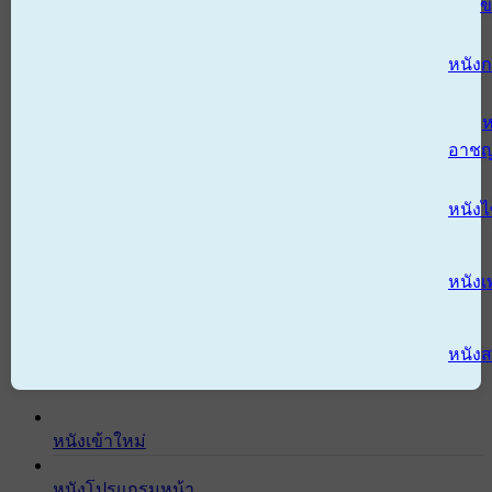
ข
หนังก
ห
อาช
หนัง
หนังเ
หนังส
หนังเข้าใหม่
หนังโปรแกรมหน้า