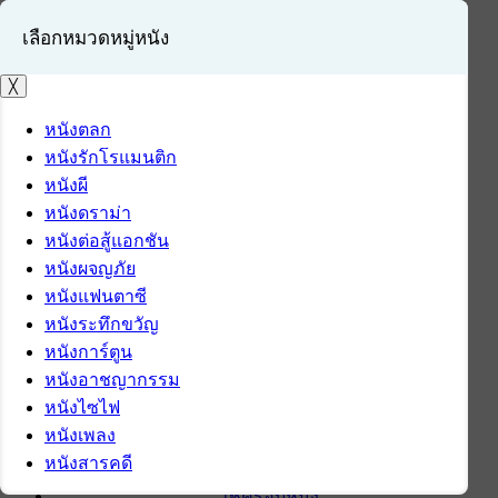
เลือกหมวดหมู่หนัง
╳
หนังตลก
หนังรักโรแมนติก
เข้าสู่ระบบ
หนังผี
สมัครสมาชิก
หนังดราม่า
หนังต่อสู้แอกชัน
หน้าแรก
หนังผจญภัย
ดาวน์โหลด
หนังแฟนตาซี
ดาวน์โหลดซอฟต์แวร์
หนังระทึกขวัญ
ซอฟต์แวร์
หนังการ์ตูน
แอปพลิเคชันบนมือถือ
หนังอาชญากรรม
ข่าวไอที
หนังไซไฟ
รีวิว
หนังเพลง
ทิปส์ไอที
หนังสารคดี
สินค้าไอที
เช็ครอบหนัง