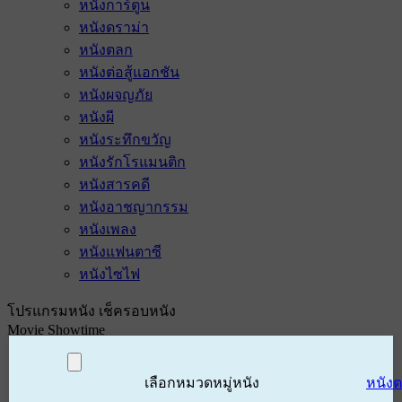
หนังการ์ตูน
หนังดราม่า
หนังตลก
หนังต่อสู้แอกชัน
หนังผจญภัย
หนังผี
หนังระทึกขวัญ
หนังรักโรแมนติก
หนังสารคดี
หนังอาชญากรรม
หนังเพลง
หนังแฟนตาซี
หนังไซไฟ
โปรแกรมหนัง เช็ครอบหนัง
Movie Showtime
เลือกหมวดหมู่หนัง
หนัง