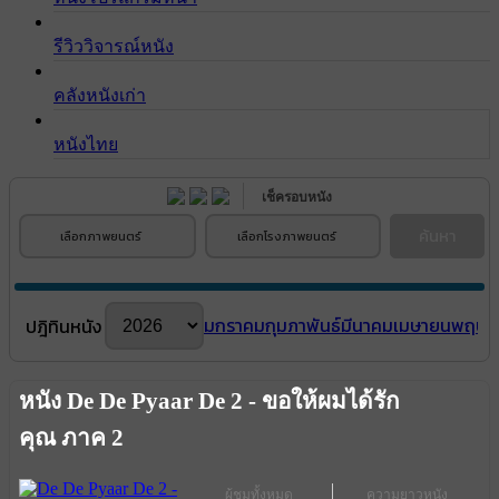
รีวิววิจารณ์หนัง
คลังหนังเก่า
หนังไทย
เช็ครอบหนัง
ค้นหา
เลือกภาพยนตร์
เลือกโรงภาพยนตร์
มกราคม
กุมภาพันธ์
มีนาคม
เมษายน
พฤษภ
ปฎิทินหนัง
หนัง De De Pyaar De 2 - ขอให้ผมได้รัก
คุณ ภาค 2
ผู้ชมทั้งหมด
ความยาวหนัง