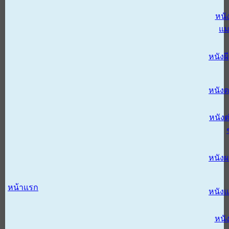
หนั
แม
หนังผี
หนังด
หนังต
หนัง
หน้าแรก
หนัง
หนั