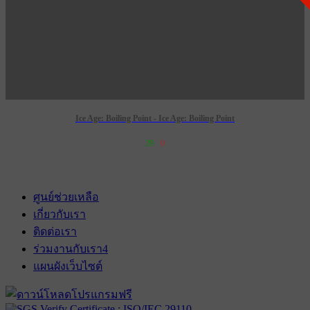
Ice Age: Boiling Point - Ice Age: Boiling Point
29
0
เข้าฉาย 4 กุมภาพันธ์ 2570
ศูนย์ช่วยเหลือ
เกี่ยวกับเรา
ติดต่อเรา
ร่วมงานกับเรา
4
แผนผังเว็บไซต์