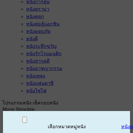
หนังการ์ตูน
หนังดราม่า
หนังตลก
หนังต่อสู้แอกชัน
หนังผจญภัย
หนังผี
หนังระทึกขวัญ
หนังรักโรแมนติก
หนังสารคดี
หนังอาชญากรรม
หนังเพลง
หนังแฟนตาซี
หนังไซไฟ
โปรแกรมหนัง เช็ครอบหนัง
Movie Showtime
เลือกหมวดหมู่หนัง
หนัง