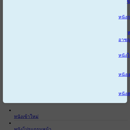
ข
หนังก
ห
อาช
หนัง
หนังเ
หนังส
หนังเข้าใหม่
หนังโปรแกรมหน้า