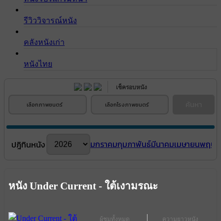
รีวิววิจารณ์หนัง
คลังหนังเก่า
หนังไทย
เช็ครอบหนัง
ค้นหา
เลือกภาพยนตร์
เลือกโรงภาพยนตร์
มกราคม
กุมภาพันธ์
มีนาคม
เมษายน
พฤษภ
ปฎิทินหนัง
หนัง Under Current - ใต้เงามรณะ
ผู้ชมทั้งหมด
ความยาวหนัง