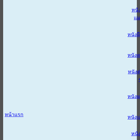
หนั
แม
หนังผี
หนังด
หนังต
หนัง
หน้าแรก
หนัง
หนั