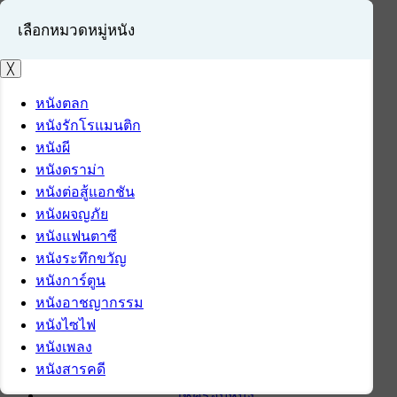
เลือกหมวดหมู่หนัง
╳
หนังตลก
หนังรักโรแมนติก
เข้าสู่ระบบ
หนังผี
สมัครสมาชิก
หนังดราม่า
หนังต่อสู้แอกชัน
หน้าแรก
หนังผจญภัย
ดาวน์โหลด
หนังแฟนตาซี
ดาวน์โหลดซอฟต์แวร์
หนังระทึกขวัญ
ซอฟต์แวร์
หนังการ์ตูน
แอปพลิเคชันบนมือถือ
หนังอาชญากรรม
ข่าวไอที
หนังไซไฟ
รีวิว
หนังเพลง
ทิปส์ไอที
หนังสารคดี
สินค้าไอที
เช็ครอบหนัง