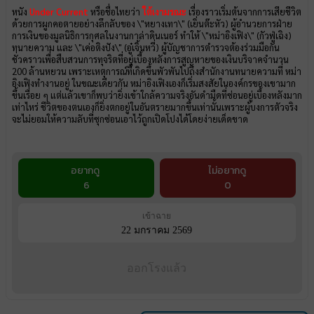
หนัง
Under Current
หรือชื่อไทยว่า
ใต้เงามรณะ
เรื่องราวเริ่มต้นจากการเสียชีวิต
ด้วยการผูกคอตายอย่างลึกลับของ \"หยางเทา\" (เยิ่นต๊ะหัว) ผู้อำนวยการฝ่าย
การเงินของมูลนิธิการกุศลในงานกาล่าดินเนอร์ ทำให้ \"หม่าอิงเฟิง\" (กัวฟู่เฉิง)
ทนายความ และ \"เค่อติงปัง\" (อู๋เจิ้นหวี่) ผู้บัญชาการตำรวจต้องร่วมมือกัน
ชั่วคราวเพื่อสืบสวนการทุจริตที่อยู่เบื้องหลังการสูญหายของเงินบริจาคจำนวน
200 ล้านหยวน เพราะเหตุการณ์ที่เกิดขึ้นพัวพันไปถึงสำนักงานทนายความที่ หม่า
อิงเฟิงทำงานอยู่ ในขณะเดียวกัน หม่าอิงเฟิงเองก็เริ่มสงสัยในองค์กรของเขามาก
ขึ้นเรื่อย ๆ แต่แล้วเขาก็พบว่ายิ่งเข้าใกล้ความจริงอันดำมืดที่ซ่อนอยู่เบื้องหลังมาก
เท่าไหร่ ชีวิตของตนเองก็ยิ่งตกอยู่ในอันตรายมากขึ้นเท่านั้นเพราะผู้บงการตัวจริง
จะไม่ยอมให้ความลับที่ซุกซ่อนเอาไว้ถูกเปิดโปงได้โดยง่ายเด็ดขาด
อยากดู
ไม่อยากดู
6
0
เข้าฉาย
22 มกราคม 2569
ออกโรงแล้ว