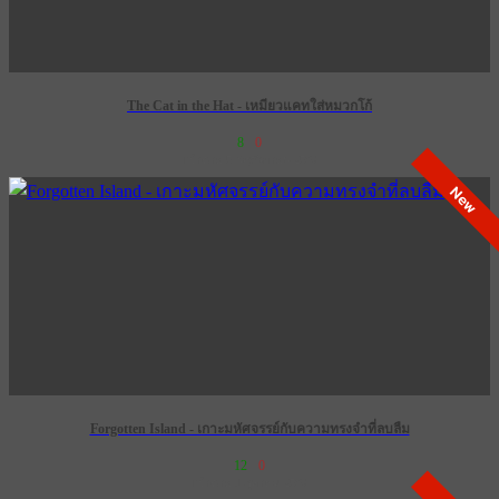
The Cat in the Hat - เหมียวแคทใส่หมวกโก้
8
0
เข้าฉาย 5 พฤศจิกายน 2569
New
Forgotten Island - เกาะมหัศจรรย์กับความทรงจำที่ลบลืม
12
0
เข้าฉาย 1 ตุลาคม 2569