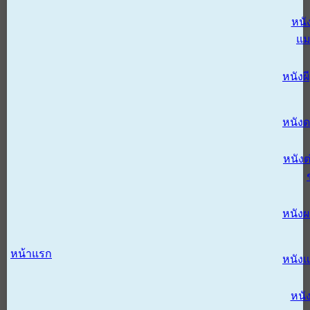
หนั
แม
หนังผี
หนังด
หนังต
หนัง
หน้าแรก
หนัง
หนั