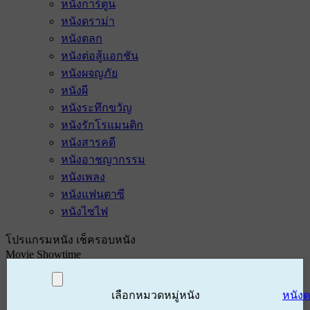
หนังการ์ตูน
หนังดราม่า
หนังตลก
หนังต่อสู้แอกชัน
หนังผจญภัย
หนังผี
หนังระทึกขวัญ
หนังรักโรแมนติก
หนังสารคดี
หนังอาชญากรรม
หนังเพลง
หนังแฟนตาซี
หนังไซไฟ
โปรแกรมหนัง เช็ครอบหนัง
Movie Showtime
เลือกหมวดหมู่หนัง
หนัง