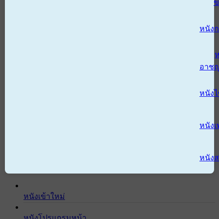
ข
หนังก
ห
อาช
หนัง
หนังเ
หนังส
หนังเข้าใหม่
หนังโปรแกรมหน้า