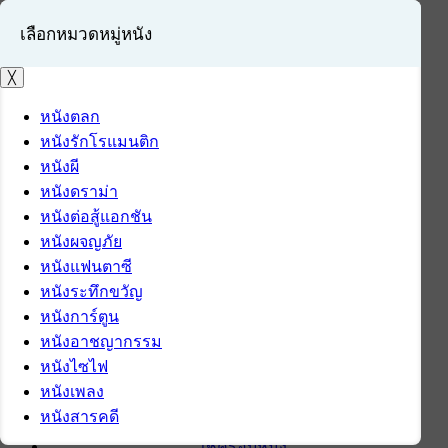
เลือกหมวดหมู่หนัง
╳
หนังตลก
หนังรักโรแมนติก
เข้าสู่ระบบ
หนังผี
สมัครสมาชิก
หนังดราม่า
หนังต่อสู้แอกชัน
หน้าแรก
หนังผจญภัย
ดาวน์โหลด
หนังแฟนตาซี
ดาวน์โหลดซอฟต์แวร์
หนังระทึกขวัญ
ซอฟต์แวร์
หนังการ์ตูน
แอปพลิเคชันบนมือถือ
หนังอาชญากรรม
ข่าวไอที
หนังไซไฟ
รีวิว
หนังเพลง
ทิปส์ไอที
หนังสารคดี
สินค้าไอที
เช็ครอบหนัง