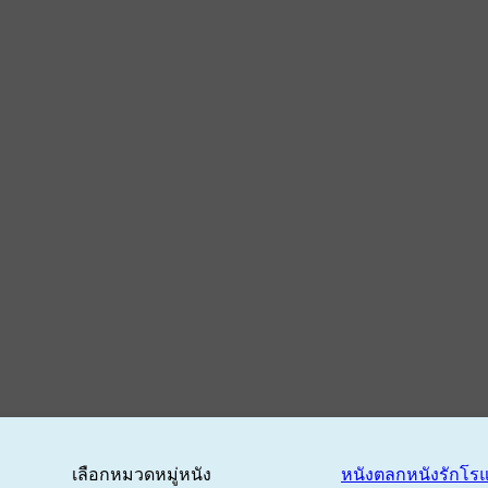
เลือกหมวดหมู่หนัง
หนังตลก
หนังรักโร