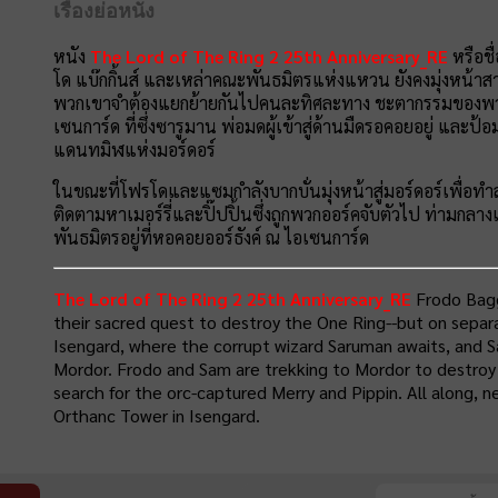
เรื่องย่อหนัง
หนัง
The Lord of The Ring 2 25th Anniversary_RE
หรือชื
โด แบ๊กกิ้นส์ และเหล่าคณะพันธมิตรแห่งแหวน ยังคงมุ่งหน้าสาน
พวกเขาจำต้องแยกย้ายกันไปคนละทิศละทาง ชะตากรรมของพวกเข
เซนการ์ด ที่ซึ่งซารูมาน พ่อมดผู้เข้าสู่ด้านมืดรอคอยอยู่ และป้
แดนทมิฬแห่งมอร์ดอร์
ในขณะที่โฟรโดและแซมกำลังบากบั่นมุ่งหน้าสู่มอร์ดอร์เพื่อท
ติดตามหาเมอร์รี่และปิ๊ปปิ้นซึ่งถูกพวกออร์คจับตัวไป ท่ามกลางเ
พันธมิตรอยู่ที่หอคอยออร์ธังค์ ณ ไอเซนการ์ด
The Lord of The Ring 2 25th Anniversary_RE
Frodo Bag
their sacred quest to destroy the One Ring--but on separa
Isengard, where the corrupt wizard Saruman awaits, and Sa
Mordor. Frodo and Sam are trekking to Mordor to destroy
search for the orc-captured Merry and Pippin. All along,
Orthanc Tower in Isengard.