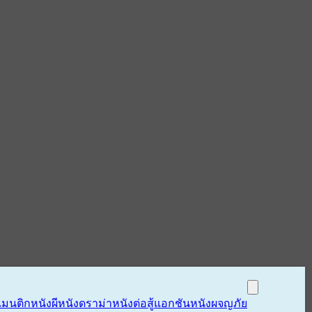
แมนติก
หนังผี
หนังดราม่า
หนังต่อสู้แอกชัน
หนังผจญภัย