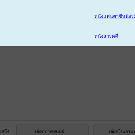
หนังแฟนตาซี
หนังร
หนังสารคดี
เลือกภาพยนตร์
เลือกโรงภาพ
บหนัง