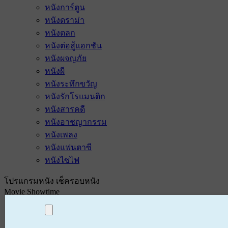
หนังการ์ตูน
หนังดราม่า
หนังตลก
หนังต่อสู้แอกชัน
หนังผจญภัย
หนังผี
หนังระทึกขวัญ
หนังรักโรแมนติก
หนังสารคดี
หนังอาชญากรรม
หนังเพลง
หนังแฟนตาซี
หนังไซไฟ
โปรแกรมหนัง เช็ครอบหนัง
Movie Showtime