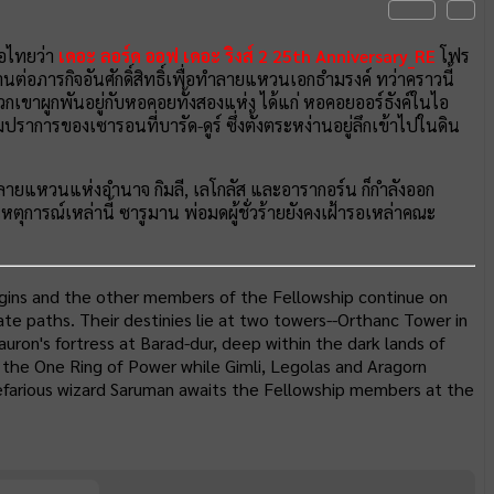
่อไทยว่า
เดอะ ลอร์ด ออฟ เดอะ ริงส์ 2 25th Anniversary_RE
โฟร
ต่อภารกิจอันศักดิ์สิทธิ์เพื่อทำลายแหวนเอกธำมรงค์ ทว่าคราวนี้
าผูกพันอยู่กับหอคอยทั้งสองแห่ง ได้แก่ หอคอยออร์ธังค์ในไอ
อมปราการของเซารอนที่บารัด-ดูร์ ซึ่งตั้งตระหง่านอยู่ลึกเข้าไปในดิน
ำลายแหวนแห่งอำนาจ กิมลี, เลโกลัส และอารากอร์น ก็กำลังออก
หตุการณ์เหล่านี้ ซารูมาน พ่อมดผู้ชั่วร้ายยังคงเฝ้ารอเหล่าคณะ
gins and the other members of the Fellowship continue on
te paths. Their destinies lie at two towers--Orthanc Tower in
uron's fortress at Barad-dur, deep within the dark lands of
 the One Ring of Power while Gimli, Legolas and Aragorn
 nefarious wizard Saruman awaits the Fellowship members at the