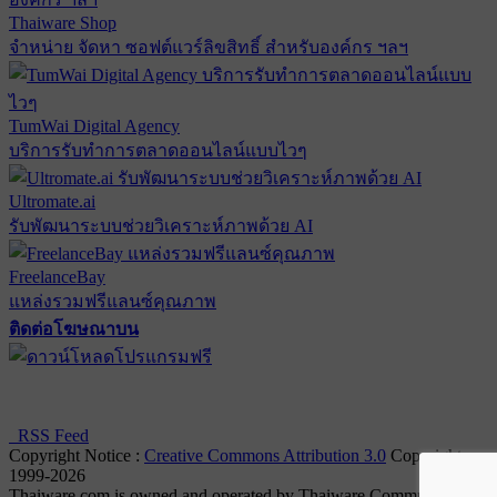
Thaiware Shop
จำหน่าย จัดหา ซอฟต์แวร์ลิขสิทธิ์ สำหรับองค์กร ฯลฯ
TumWai Digital Agency
บริการรับทำการตลาดออนไลน์แบบไวๆ
Ultromate.ai
รับพัฒนาระบบช่วยวิเคราะห์ภาพด้วย AI
FreelanceBay
แหล่งรวมฟรีแลนซ์คุณภาพ
ติดต่อโฆษณาบน
ตั้งค่าความเป็นส่วนตัว
นโยบายความเป็นส่วนตัว
นโยบาย
คุกกี้
RSS Feed
Copyright Notice :
Creative Commons Attribution 3.0
Copyright
1999-2026
Thaiware.com is owned and operated by Thaiware Communication