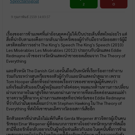
Speechlessgoat
2
0
9 กุมภาพันธ์ 2559 14:03:57
เรื่องของการข้ามเพศที่เล่าย้อนยุคคงไม่ได้เป็นประเด็นที่สดใหม่อะไร แต่
สิ่งที่น่าจับตามองคือการกลับมาอีกครั้งของผู้กำกับมือรางวัลออสการ์ผู้มี
เครดิตอลังการอย่าง The King's Speech The King's Speech (2010)
Les Misérables Les Misérables (2012) ประกบกับนักแสดง Eddie
Redmayne เจ้าของรางวัลนักแสดงนำชายยอดเยี่ยมจาก The Theory of
Everything
และตัวหนัง The Danish Girl เองนั้นถือเป็นหนังที่เรียกร้องการทำงาน
ร่วมกันระหว่างสุนทรียะของตัวผู้กำกับและนักแสดงนำสูงมาก เพราะ
Tom Hooper เลือกที่จะถ่ายทอดเรื่องราวของชายหนุ่มผู้ค้นพบว่า
แท้จริงแล้วตัวเองเป็นผู้หญิงและกำลังค่อยๆ หมดแรงต้านทานการเปลี่ยน
ผ่านจากภายในมาสู่จริตภายนอกผ่านภาษากายที่ละเอียดอ่อนและแม่ยำ
ทางความรู้สึกมากๆ ผ่านการแสดงสุดท็อปฟอร์มของ Eddie Redmayne
ที่ว่ากันว่ามันยอดเยี่ยมกว่าบท Stephen Hawking ใน The Theory of
Everything ที่ส่งให้เขาชนะเลิศรางวัลออสการ์เสียอีก
อีกตัวละครที่น่าสนใจไม่แพ้กันคือ Gerda Wegener สาวจิตกรผู้เป็นคน
รักของ Einar Wegener ผู้ต้องแบกภาระทางใจอย่างหนักหนาสาหัสเมื่อ
สามีที่เธอรักยิ่งกลับอยากเป็นผู้หญิงเช่นเดียวกับเธอ ในยุคนั้นซึ่งการข้าม
เพศถูกตราหน้าว่าเป็นโรคจิตเภทที่ต้องรักษาให้หาย หรืออาจถูกกักขัง