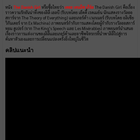
หนัง
The Danish Girl
หรือชื่อไทยว่า
เดอะ เดนนิช เกิร์ล
The Danish Girl คือเรื่อง
ราวความรักอันน่าทึ่งของลิลี่ เอลบี (รับบทโดย เอ็ดดี้ เรดเมย์น นักแสดงรางวัลออ
สการ์จาก The Theory of Everything) และเกอร์ด้า เวเกเนอร์ (รับบทโดย อลิเชีย
วิกันเดอร์ จาก Ex Machina) ภาพยนตร์กำกับการแสดงโดยผู้กำกับรางวัลออสการ์
ทอม ฮูเปอร์ (จาก The King’s Speech และ Les Misérables) ภาพยนตร์นำเสนอ
เรื่องราวการแต่งงานของลิลี่และเกอร์ด้าและอาชีพจิตรกรที่นำพาลิลี่ไปสู่การ
ค้นหาตัวเองและการเปลี่ยนแปลงครั้งยิ่งใหญ่ในชีวิต
คลิปแนะนำ