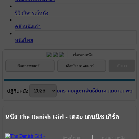
รีวิววิจารณ์หนัง
คลังหนังเก่า
หนังไทย
เช็ครอบหนัง
ค้นหา
เลือกภาพยนตร์
เลือกโรงภาพยนตร์
มกราคม
กุมภาพันธ์
มีนาคม
เมษายน
พฤษภ
ปฎิทินหนัง
หนัง The Danish Girl - เดอะ เดนนิช เกิร์ล
ผู้ชมทั้งหมด
ความยาวหนัง