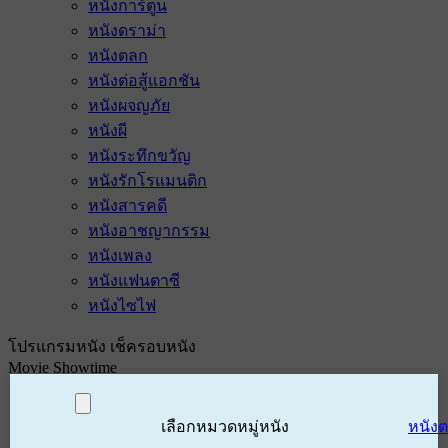
หนังการ์ตูน
หนังดราม่า
หนังตลก
หนังต่อสู้แอกชัน
หนังผจญภัย
หนังผี
หนังระทึกขวัญ
หนังรักโรแมนติก
หนังสารคดี
หนังอาชญากรรม
หนังเพลง
หนังแฟนตาซี
หนังไซไฟ
โปรแกรมหนัง เช็ครอบหนัง
Movie Showtime
เลือกหมวดหมู่หนัง
หนัง