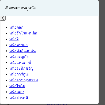
เลือกหมวดหมู่หนัง
╳
หนังตลก
หนังรักโรแมนติก
เข้าสู่ระบบ
หนังผี
สมัครสมาชิก
หนังดราม่า
หนังต่อสู้แอกชัน
หน้าแรก
หนังผจญภัย
ดาวน์โหลด
หนังแฟนตาซี
ดาวน์โหลดซอฟต์แวร์
หนังระทึกขวัญ
ซอฟต์แวร์
หนังการ์ตูน
แอปพลิเคชันบนมือถือ
หนังอาชญากรรม
ข่าวไอที
หนังไซไฟ
รีวิว
หนังเพลง
ทิปส์ไอที
หนังสารคดี
สินค้าไอที
เช็ครอบหนัง