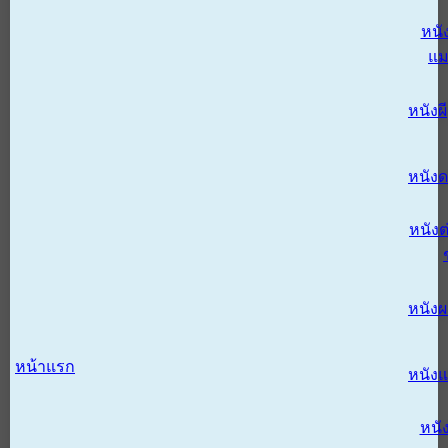
หนั
แม
หนังผี
หนังด
หนังต
หนัง
หน้าแรก
หนัง
หนั