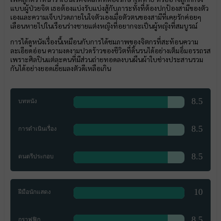
แบบผู้ป่วยจิต เธอต้องแบ่งรับแบ่งสู้กับภาระทั้งที่ต้องปกป้องสามีของตัว
เองและความเจ็บปวดภายในใจตัวเองเมื่อตัวตนของสามีที่เคยรักค่อยๆ
เลือนหายไปในเรือนร่างชายแต่งหญิงที่อยากจะเป็นผู้หญิงที่สมบูรณ์
การได้ดูหนังเรื่องนี้เหมือนกับการได้ชมภาพของจิตกรที่สะท้อนความ
ละเอียดอ่อน ความงดงามปวดร้าวของชีวิตที่ดิ้นรนได้อย่างเต็มอิ่มอรรถรส
เพราะศิลปินแต่ละคนที่มีส่วนถ่ายทอดลงบนผืนผ้าใบช่างประสานรวม
กันได้อย่างยอดเยี่ยมลงตัวดีเหลือเกิน
8.5
บทหนัง
8.5
การดำเนินเรื่อง
8.5
ดนตรีประกอบ
10
ฝีมือนักแสดง
8.5
กราฟฟิก