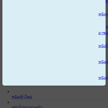
ข
หนังก
ห
อาช
หนัง
หนังเ
หนังส
หนังเข้าใหม่
หนังโปรแกรมหน้า