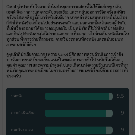
Carol น่าประทับใจมาก ทั้งในส่วนของการแสดงที่ไม่ได้มีแค่เคต บลัน
เชตต์ ซึ่งฝากการแสดงระดับยอดเยี่ยมและน่าลุ้นออสการ์อีกครั้ง แต่ที่เซ
อร์ไพร์สเลยคือรูนี่ย์ มาร่าซึ่งเล่นดีมาก น่าจดจำ ส่วนสมทบรายอื่นในเรื่อง
ก็ทำให้หนังขับเคลื่อนไปอย่างทรงพลัง และนอกจากนี้คงต้องชมผู้กำกับ
ที่เล่าเรื่องออกมาได้อย่างละมุนละไม เป็นหนังรักที่ไม่ว่าใครก็น่าจะเขิน
และอินไปกับทั้งสองได้ไม่ยาก และอย่างที่ผมกล่าวไปข้างต้น หนังดีงามใน
ทุกส่วน ทั้งการถ่ายที่สวยงาม ดนตรีประกอบที่ส่งหนัง และแน่นอนบท
ภาพยนตร์ก็ดีด้วย
ดูๆแล้วก็น่าเสียดายมาก เพราะ Carol มีศักยภาพครบถ้วนในการเข้าชิง
รางวัลภาพยนตร์ยอดเยี่ยมแห่งปี แต่แม้จะพลาดชิงไป หนังก็ไม่ได้ลด
คุณค่า คุณภาพ และความน่าดูลงไปเลย เดือนแห่งความรักแบบนี้ใครที่หา
หนังรักคุณภาพยอดเยี่ยม ไม่ควรมองข้ามภาพยนตร์เรื่องนี้ด้วยประการทั้ง
ปวงครับ
9.5
บทหนัง
9
การดำเนินเรื่อง
9
ดนตรีประกอบ