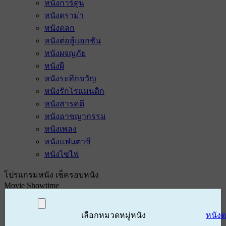
หนังการ์ตูน
หนังดราม่า
หนังตลก
หนังต่อสู้แอกชัน
หนังผจญภัย
หนังผี
หนังระทึกขวัญ
หนังรักโรแมนติก
หนังสารคดี
หนังอาชญากรรม
หนังเพลง
หนังแฟนตาซี
หนังไซไฟ
โปรแกรมหนัง เช็ครอบหนัง
Movie Showtime
เลือกหมวดหมู่หนัง
หนัง