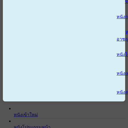
ข
หนังก
ห
อาช
หนัง
หนังเ
หนังส
หนังเข้าใหม่
หนังโปรแกรมหน้า