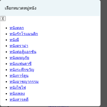
เลือกหมวดหมู่หนัง
╳
หนังตลก
หนังรักโรแมนติก
เข้าสู่ระบบ
หนังผี
สมัครสมาชิก
หนังดราม่า
หนังต่อสู้แอกชัน
หน้าแรก
หนังผจญภัย
ดาวน์โหลด
หนังแฟนตาซี
ดาวน์โหลดซอฟต์แวร์
หนังระทึกขวัญ
ซอฟต์แวร์
หนังการ์ตูน
แอปพลิเคชันบนมือถือ
หนังอาชญากรรม
ข่าวไอที
หนังไซไฟ
รีวิว
หนังเพลง
ทิปส์ไอที
หนังสารคดี
สินค้าไอที
เช็ครอบหนัง