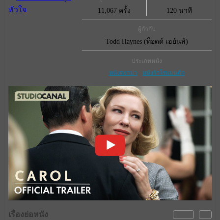
11,067 ครั้ง
120 นาที
ผู้กำกับ
Todd Haynes (ท็อดด์ เฮย์นส์)
ประเภทหนัง
หนังดราม่า
หนังรักโรแมนติก
เรื่องย่อหนัง