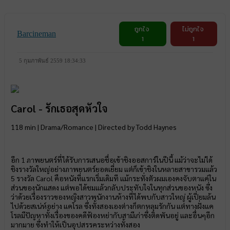
ถูกใจ
ไม่ถูกใจ
Barcineman
1
1
5 กุมภาพันธ์ 2559 18:34:33
Carol - รักเธอสุดหัวใจ
118 min | Drama/Romance | Directed by Todd Haynes
อีก 1 ภาพยนตร์ที่ได้รับการเสนอชื่อเข้าชิงออสการ์ในปีนี้ แม้ว่าจะไม่ได้
ชิงรางวัลใหญ่อย่างภาพยนตร์ยอดเยี่ยม แต่ก็เข้าชิงในหลายสาขารวมแล้ว
5 รางวัล Carol คือหนังที่แรกเริ่มเดิมที แม้กระทั่งตัวผมเองคงจับตาแค่ใน
ส่วนของนักแสดง แต่พอได้ชมแล้วกลับประทับใจในทุกส่วนของหนัง ซึ่ง
ว่าด้วยเรื่องราวของหญิงสาวพนักงานห้างที่ได้พบกับสาวใหญ่ ผู้เปี่ยมล้น
ไปด้วยสเน่ห์อย่าง แคโรล ซึ่งทั้งสองเองต่างก็ตกหลุมรักกัน แต่ทางฝั่งแค
โรลมีปัญหาทั้งเรื่องของคดีฟ้องหย่ากับสามีเก่าซึ่งติดพันอยู่ และอื่นๆอีก
มากมาย ซึ่งทำให้เป็นอุปสรรคระหว่างทั้งสอง