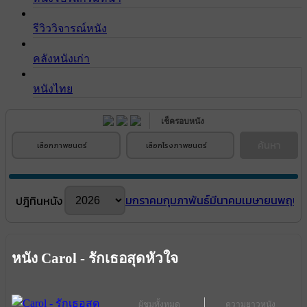
รีวิววิจารณ์หนัง
คลังหนังเก่า
หนังไทย
เช็ครอบหนัง
ค้นหา
เลือกภาพยนตร์
เลือกโรงภาพยนตร์
มกราคม
กุมภาพันธ์
มีนาคม
เมษายน
พฤษภ
ปฎิทินหนัง
หนัง Carol - รักเธอสุดหัวใจ
ผู้ชมทั้งหมด
ความยาวหนัง