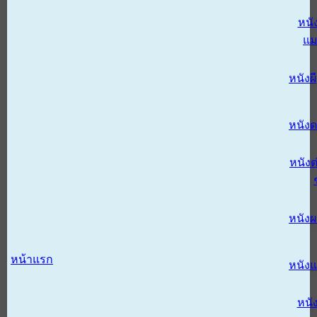
หนั
แม
หนังผี
หนังด
หนังต
หนัง
หน้าแรก
หนัง
หนั