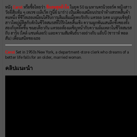
หนัง
Carol
หรือชื่อไทยว่า
รักเธอสุดหัวใจ
ในยุค 50 ณ มหานครนิวยอร์ค หญิงสาว
วัยยี่สิบต้น ๆ เทเรซ เบลิเว็ท (รูนี่ย์ มาร่า) เป็นเพียงเสมียนประจำห้างสรรพสินค้า
คนหนึ่ง ที่ชีวิตเธอเหมือนได้รับการเติมเต็มเมื่อพบรักกับ แครอล (เคท แบลนเช็ตต์)
สาวใหญ่ผู้ติดกับดักในชีวิตสมรสที่ไร้รักโดยสิ้นเชิง ความผูกพันแสนลึกซึ้งของทั้ง
สองก็จุดติดขึ้น ขณะเดียวกัน แครอลต้องเผชิญหน้ากับความล้มเหลวในชีวิตสมรส
กับ ฮาร์จ (ไคล์ แชนด์เลอร์) และความสัมพันธ์บางอย่างกับ แอ็บบี (ซาราห์ พอล
สัน) เพื่อนสนิทของเธอ
Carol
Set in 1950s New York, a department-store clerk who dreams of a
better life falls for an older, married woman.
คลิปแนะนำ