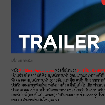
เรื่องย่อหนัง
หนัง
X - Men : Apocalypse
หรือชื่อไทยว่า
X - เม็น : อะพอค
เป็นเจ้า อโพคาลิปส์ คือมนุษย์กลายพันธุ์คนแรกและทรงพลังท
พิเศษของมนุษย์กลายพันธุ์รายอื่น แต่เมื่อเขาตื่นขึ้นจากก
ปส์เริ่มมองหาลูกทีมผู้ทรงพลังรวมทั้ง แม็กนีโต้ (ไมเคิล ฟา
ปกครองของเขา และในเมื่อชะตากรรมของโลกกำลังแขวนอยู่บนเส้
เซอร์เอ็กซ์ (เจมส์ แม็คเอวอย) นำทีมยอดมนุษย์ X-Men รุ่นใหม่
จากการทำลายล้างอันใหญ่หลวง