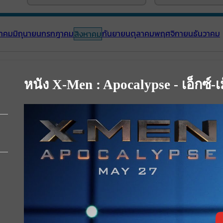
าคม
มิถุนายน
กรกฎาคม
กันยายน
ตุลาคม
พฤศจิกายน
ธันวาคม
สิงหาคม
หนัง X-Men : Apocalypse - เอ็กซ์-