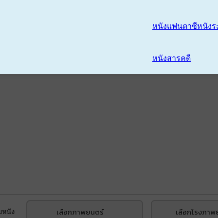
หนังแฟนตาซี
หนังร
หนังสารคดี
เลือกภาพยนตร์
เลือกโรงภาพ
บหนัง