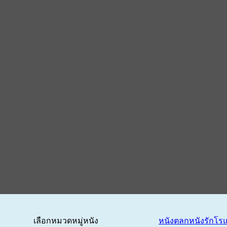
เลือกหมวดหมู่หนัง
หนังตลก
หนังรักโร