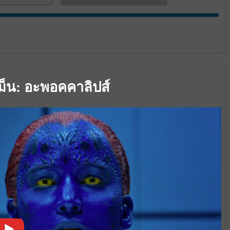
เม็น: อะพอคคาลิปส์