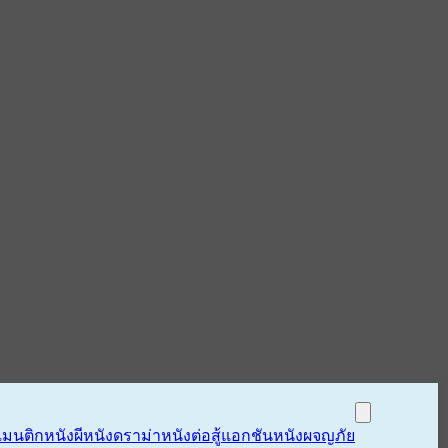
แมนติก
หนังผี
หนังดราม่า
หนังต่อสู้แอกชัน
หนังผจญภัย