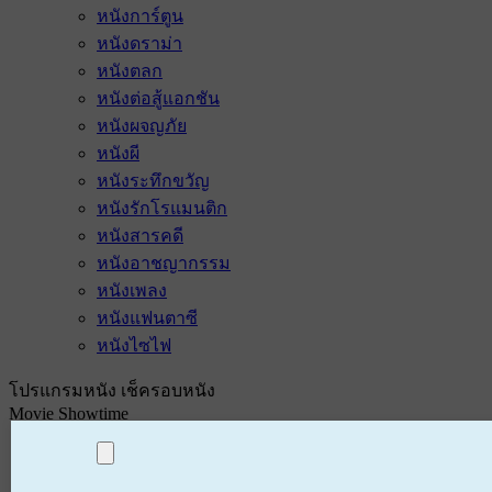
หนังการ์ตูน
หนังดราม่า
หนังตลก
หนังต่อสู้แอกชัน
หนังผจญภัย
หนังผี
หนังระทึกขวัญ
หนังรักโรแมนติก
หนังสารคดี
หนังอาชญากรรม
หนังเพลง
หนังแฟนตาซี
หนังไซไฟ
โปรแกรมหนัง เช็ครอบหนัง
Movie Showtime