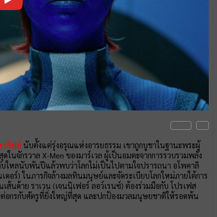
คาลิปส์
นับตั้งแต่รุ่งอรุณแห่งอารยธรรม เขาถูกบูชาในฐานะพระผู้
ี่สุดในจักรวาล X-Men ของมาร์เวล ผู้เป็นอมตะจากการรวบรวมพลัง
ารหลับใหลนับพันปีแล้วพบว่าโลกไม่เป็นไปตามใจปรารถนา อโพคาลิ
สเบนเดอร์) ในภารกิจล้างมลทินมนุษย์และจัดระเบียบโลกใหม่ภายใต้การ
นด้าย ราเวน (เจนนิเฟอร์ ลอว์เรนซ์) ต้องร่วมมือกับ โปรเฟส
ต่อกรกับศัตรูที่ยิ่งใหญ่ที่สุด และปกป้องมวลมนุษยชาติให้รอดพ้น