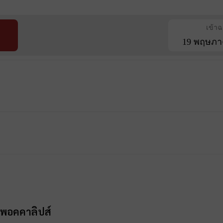
เข้า
19 พฤษภา
อะพอคคาลิปส์