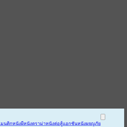
แมนติก
หนังผี
หนังดราม่า
หนังต่อสู้แอกชัน
หนังผจญภัย