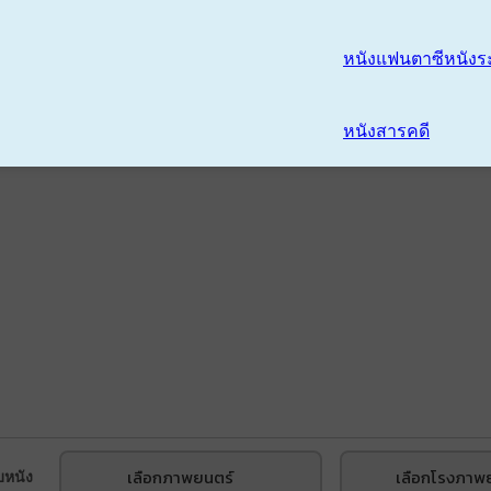
หนังแฟนตาซี
หนังร
หนังสารคดี
เลือกภาพยนตร์
เลือกโรงภาพ
บหนัง