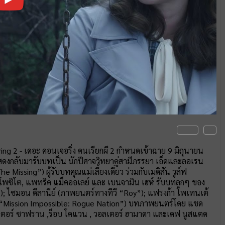
ing 2 - เดอะ คอนเจอริ่ง คนเรียกผี 2 กำหนดเข้าฉาย 9 มิถุนายน
สดงกลับมารับบทเป็น นักปีศาจวิทยาคู่สามีภรรยา เอ็ดและลอเรน
issing”) ผู้รับบทคุณแม่เลี้ยงเดี่ยว ร่วมกับเมดิสัน วูล์ฟ
พซิโต, แพทริค แม็คออเลย์ และ เบนจามิน เฮห์ รับบทลูกๆ ของ
”); ไซมอน ดีลานีย์ (ภาพยนตร์ทางทีวี “Roy”); แฟรงก้า โพเทนเต้
(“Mission Impossible: Rogue Nation”) บทภาพยนตร์โดย แชด
 ปีเตอร์ ซาฟราน ,ร็อบ โคแวน , วอลเตอร์ ฮามาดา และเดฟ นูสแตด