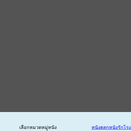
เลือกหมวดหมู่หนัง
หนังตลก
หนังรักโร