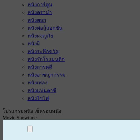
หนังการ์ตูน
หนังดราม่า
หนังตลก
หนังต่อสู้แอกชัน
หนังผจญภัย
หนังผี
หนังระทึกขวัญ
หนังรักโรแมนติก
หนังสารคดี
หนังอาชญากรรม
หนังเพลง
หนังแฟนตาซี
หนังไซไฟ
โปรแกรมหนัง เช็ครอบหนัง
Movie Showtime