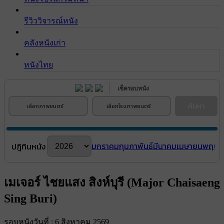
รีวิววิจารณ์หนัง
คลังหนังเก่า
หนังไทย
เช็ครอบหนัง
ค้นหา
เลือกภาพยนตร์
เลือกโรงภาพยนตร์
มกราคม
กุมภาพันธ์
มีนาคม
เมษายน
พฤษภ
ปฎิทินหนัง
เมเจอร์ ไชยแสง สิงห์บุรี (Major Chaisaeng
Sing Buri)
รอบหนังวันที่ : 6 สิงหาคม 2569