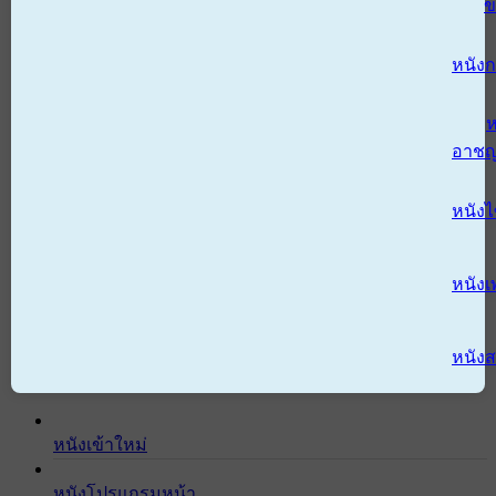
ข
หนังก
ห
อาช
หนัง
หนังเ
หนังส
หนังเข้าใหม่
หนังโปรแกรมหน้า