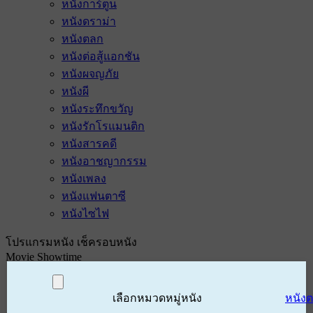
หนังการ์ตูน
หนังดราม่า
หนังตลก
หนังต่อสู้แอกชัน
หนังผจญภัย
หนังผี
หนังระทึกขวัญ
หนังรักโรแมนติก
หนังสารคดี
หนังอาชญากรรม
หนังเพลง
หนังแฟนตาซี
หนังไซไฟ
โปรแกรมหนัง เช็ครอบหนัง
Movie Showtime
เลือกหมวดหมู่หนัง
หนัง