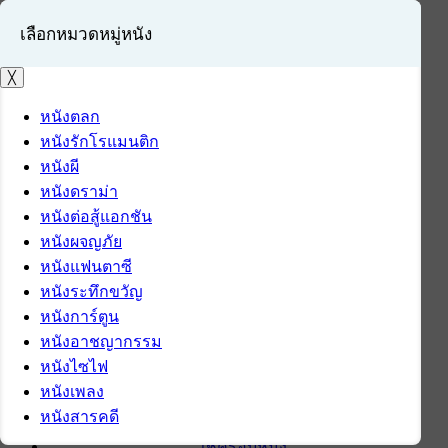
เลือกหมวดหมู่หนัง
╳
หนังตลก
หนังรักโรแมนติก
เข้าสู่ระบบ
หนังผี
สมัครสมาชิก
หนังดราม่า
หนังต่อสู้แอกชัน
หน้าแรก
หนังผจญภัย
ดาวน์โหลด
หนังแฟนตาซี
ดาวน์โหลดซอฟต์แวร์
หนังระทึกขวัญ
ซอฟต์แวร์
หนังการ์ตูน
แอปพลิเคชันบนมือถือ
หนังอาชญากรรม
ข่าวไอที
หนังไซไฟ
รีวิว
หนังเพลง
ทิปส์ไอที
หนังสารคดี
สินค้าไอที
เช็ครอบหนัง