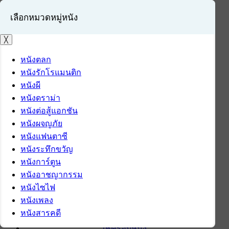
เลือกหมวดหมู่หนัง
╳
หนังตลก
หนังรักโรแมนติก
เข้าสู่ระบบ
หนังผี
สมัครสมาชิก
หนังดราม่า
หนังต่อสู้แอกชัน
หน้าแรก
หนังผจญภัย
ดาวน์โหลด
หนังแฟนตาซี
ดาวน์โหลดซอฟต์แวร์
หนังระทึกขวัญ
ซอฟต์แวร์
หนังการ์ตูน
แอปพลิเคชันบนมือถือ
หนังอาชญากรรม
ข่าวไอที
หนังไซไฟ
รีวิว
หนังเพลง
ทิปส์ไอที
หนังสารคดี
สินค้าไอที
เช็ครอบหนัง