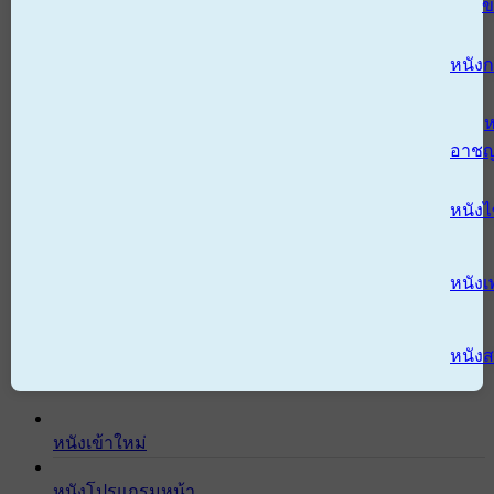
ข
หนังก
ห
อาช
หนัง
หนังเ
หนังส
หนังเข้าใหม่
หนังโปรแกรมหน้า