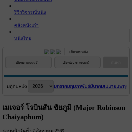
รีวิววิจารณ์หนัง
คลังหนังเก่า
หนังไทย
เช็ครอบหนัง
ค้นหา
เลือกภาพยนตร์
เลือกโรงภาพยนตร์
มกราคม
กุมภาพันธ์
มีนาคม
เมษายน
พฤษภ
ปฎิทินหนัง
เมเจอร์ โรบินสัน ชัยภูมิ (Major Robinson
Chaiyaphum)
รอบหนังวันที่ : 7 สิงหาคม 2569