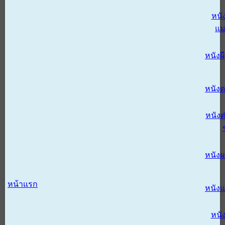
หนั
แม
หนังผี
หนังด
หนังต
หนัง
หน้าแรก
หนัง
หนั