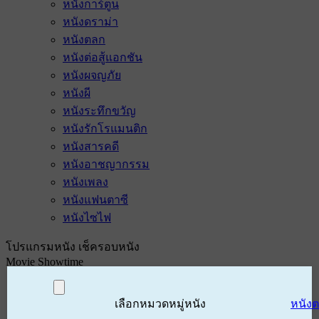
หนังการ์ตูน
หนังดราม่า
หนังตลก
หนังต่อสู้แอกชัน
หนังผจญภัย
หนังผี
หนังระทึกขวัญ
หนังรักโรแมนติก
หนังสารคดี
หนังอาชญากรรม
หนังเพลง
หนังแฟนตาซี
หนังไซไฟ
โปรแกรมหนัง เช็ครอบหนัง
Movie Showtime
เลือกหมวดหมู่หนัง
หนัง