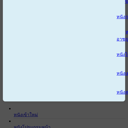
ข
หนังก
ห
อาช
หนัง
หนังเ
หนังส
หนังเข้าใหม่
หนังโปรแกรมหน้า