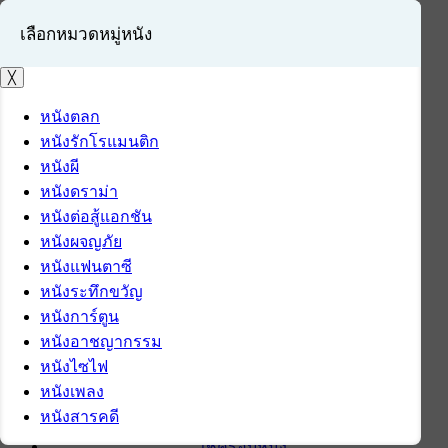
เลือกหมวดหมู่หนัง
╳
หนังตลก
หนังรักโรแมนติก
เข้าสู่ระบบ
หนังผี
สมัครสมาชิก
หนังดราม่า
หนังต่อสู้แอกชัน
หน้าแรก
หนังผจญภัย
ดาวน์โหลด
หนังแฟนตาซี
ดาวน์โหลดซอฟต์แวร์
หนังระทึกขวัญ
ซอฟต์แวร์
หนังการ์ตูน
แอปพลิเคชันบนมือถือ
หนังอาชญากรรม
ข่าวไอที
หนังไซไฟ
รีวิว
หนังเพลง
ทิปส์ไอที
หนังสารคดี
สินค้าไอที
เช็ครอบหนัง