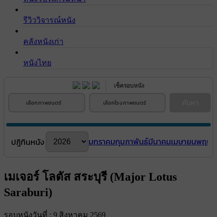
รีวิววิจารณ์หนัง
คลังหนังเก่า
หนังไทย
เช็ครอบหนัง
ค้นหา
เลือกภาพยนตร์
เลือกโรงภาพยนตร์
มกราคม
กุมภาพันธ์
มีนาคม
เมษายน
พฤษภ
ปฎิทินหนัง
เมเจอร์ โลตัส สระบุรี (Major Lotus
Saraburi)
รอบหนังวันที่ : 9 สิงหาคม 2569