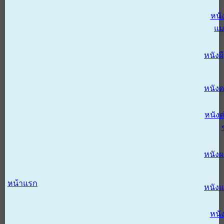
หนั
แม
หนังผี
หนังด
หนังต
หนัง
หน้าแรก
หนัง
หนั