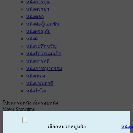
หนังการ์ตูน
หนังดราม่า
หนังตลก
หนังต่อสู้แอกชัน
หนังผจญภัย
หนังผี
หนังระทึกขวัญ
หนังรักโรแมนติก
หนังสารคดี
หนังอาชญากรรม
หนังเพลง
หนังแฟนตาซี
หนังไซไฟ
โปรแกรมหนัง เช็ครอบหนัง
Movie Showtime
เลือกหมวดหมู่หนัง
หนัง