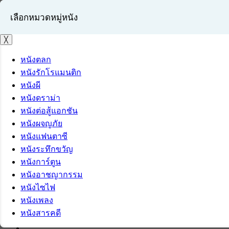
เลือกหมวดหมู่หนัง
╳
หนังตลก
หนังรักโรแมนติก
เข้าสู่ระบบ
หนังผี
สมัครสมาชิก
หนังดราม่า
หนังต่อสู้แอกชัน
หนังผจญภัย
หนังแฟนตาซี
หนังระทึกขวัญ
หนังการ์ตูน
หนังอาชญากรรม
หนังไซไฟ
หนังเพลง
หนังสารคดี