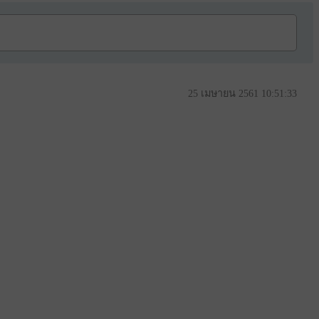
25 เมษายน 2561 10:51:33