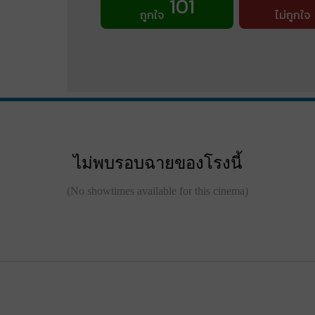
101
ถูกใจ
ไม่ถูกใจ
ไม่พบรอบฉายของโรงนี้
(No showtimes available for this cinema)