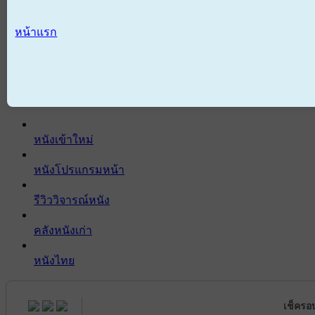
หน้าแรก
หนังเข้าใหม่
หนังโปรแกรมหน้า
รีวิววิจารณ์หนัง
คลังหนังเก่า
หนังไทย
เช็ครอ