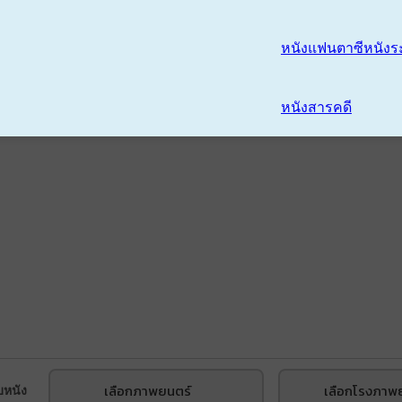
หนังแฟนตาซี
หนังร
หนังสารคดี
เลือกภาพยนตร์
เลือกโรงภาพ
บหนัง