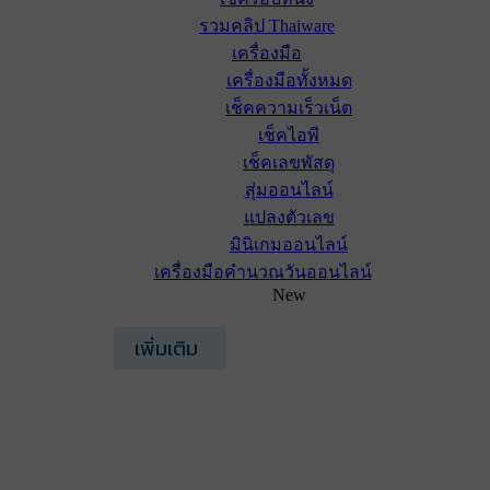
รวมคลิป Thaiware
เครื่องมือ
เครื่องมือทั้งหมด
เช็คความเร็วเน็ต
เช็คไอพี
เช็คเลขพัสดุ
สุ่มออนไลน์
แปลงตัวเลข
มินิเกมออนไลน์
เครื่องมือคำนวณวันออนไลน์
New
เพิ่มเติม