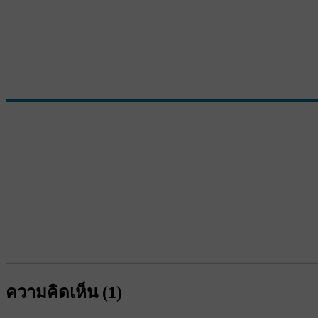
ความคิดเห็น (
1
)