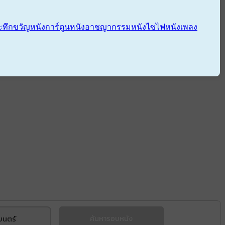
ะทึกขวัญ
หนังการ์ตูน
หนังอาชญากรรม
หนังไซไฟ
หนังเพลง
ยนตร์
ค้นหารอบหนัง