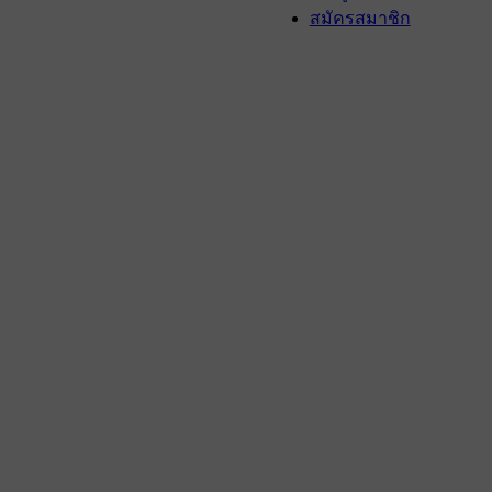
สมัครสมาชิก