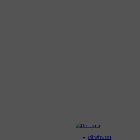
เข้าสู่ระบบ