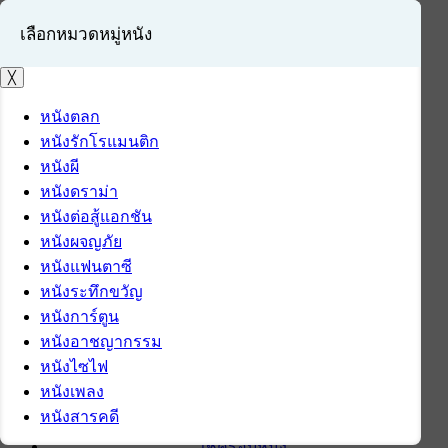
เลือกหมวดหมู่หนัง
╳
หนังตลก
หนังรักโรแมนติก
เข้าสู่ระบบ
หนังผี
สมัครสมาชิก
หนังดราม่า
หนังต่อสู้แอกชัน
หน้าแรก
หนังผจญภัย
ดาวน์โหลด
หนังแฟนตาซี
ดาวน์โหลดซอฟต์แวร์
หนังระทึกขวัญ
ซอฟต์แวร์
หนังการ์ตูน
แอปพลิเคชันบนมือถือ
หนังอาชญากรรม
ข่าวไอที
หนังไซไฟ
รีวิว
หนังเพลง
ทิปส์ไอที
หนังสารคดี
สินค้าไอที
เช็ครอบหนัง