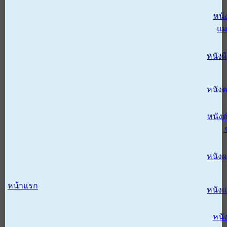
หนั
แม
หนังผี
หนังด
หนังต
หนัง
หน้าแรก
หนัง
หนั