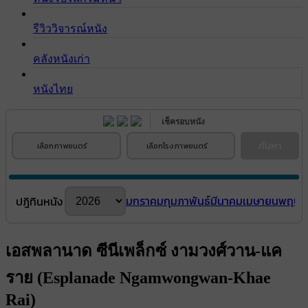
รีวิววิจารณ์หนัง
คลังหนังเก่า
หนังไทย
เช็ครอบหนัง
ค้นหา
เลือกภาพยนตร์
เลือกโรงภาพยนตร์
มกราคม
กุมภาพันธ์
มีนาคม
เมษายน
พฤษภ
ปฎิทินหนัง
เอสพลานาด ซีนีเพล็กซ์ งามวงศ์วาน-แค
ราย (Esplanade Ngamwongwan-Khae
Rai)