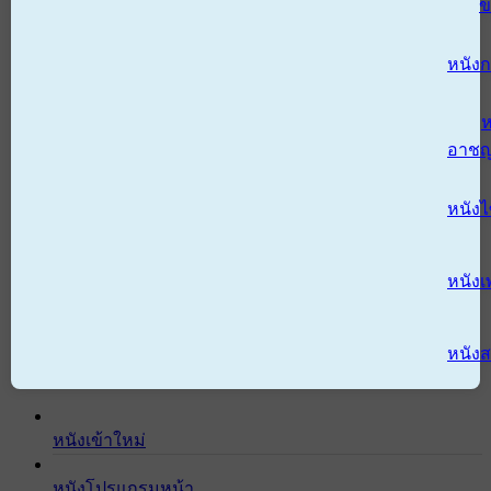
ข
หนังก
ห
อาช
หนัง
หนังเ
หนังส
หนังเข้าใหม่
หนังโปรแกรมหน้า