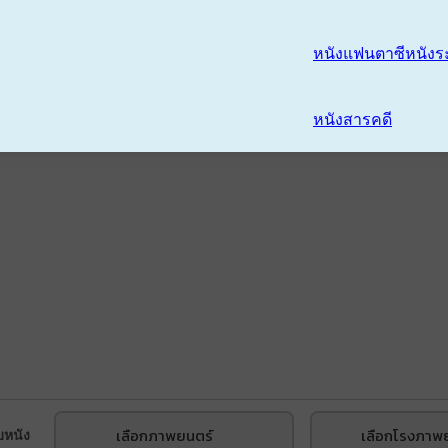
หนังแฟนตาซี
หนังร
หนังสารคดี
เลือกภาพยนตร์
เลือกโรงภาพ
บหนัง