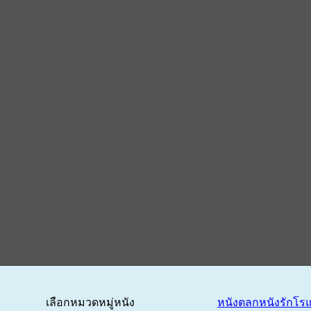
เลือกหมวดหมู่หนัง
หนังตลก
หนังรักโร