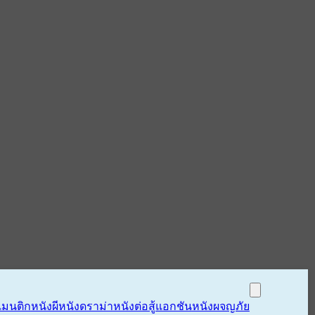
แมนติก
หนังผี
หนังดราม่า
หนังต่อสู้แอกชัน
หนังผจญภัย