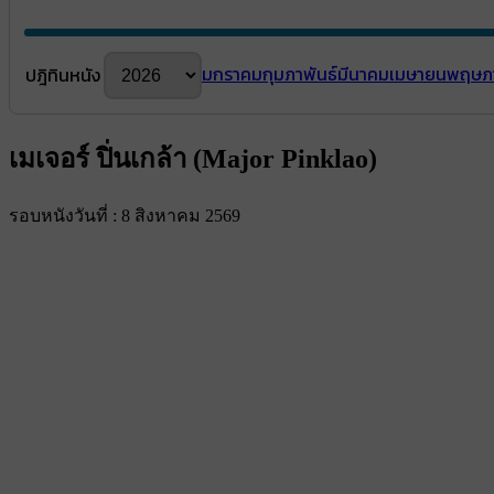
มกราคม
กุมภาพันธ์
มีนาคม
เมษายน
พฤษภ
ปฎิทินหนัง
เมเจอร์ ปิ่นเกล้า (Major Pinklao)
รอบหนังวันที่ : 8 สิงหาคม 2569