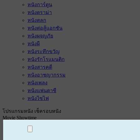
หนังการ์ตูน
หนังดราม่า
หนังตลก
หนังต่อสู้แอกชัน
หนังผจญภัย
หนังผี
หนังระทึกขวัญ
หนังรักโรแมนติก
หนังสารคดี
หนังอาชญากรรม
หนังเพลง
หนังแฟนตาซี
หนังไซไฟ
โปรแกรมหนัง เช็ครอบหนัง
Movie Showtime