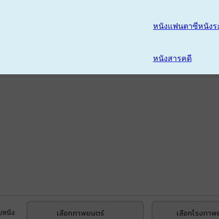
หนังแฟนตาซี
หนังร
หนังสารคดี
เลือกภาพยนตร์
เลือกโรงภาพ
บหนัง