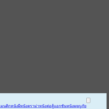
แมนติก
หนังผี
หนังดราม่า
หนังต่อสู้แอกชัน
หนังผจญภัย