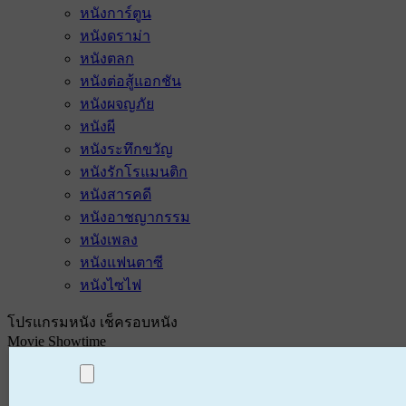
หนังการ์ตูน
หนังดราม่า
หนังตลก
หนังต่อสู้แอกชัน
หนังผจญภัย
หนังผี
หนังระทึกขวัญ
หนังรักโรแมนติก
หนังสารคดี
หนังอาชญากรรม
หนังเพลง
หนังแฟนตาซี
หนังไซไฟ
โปรแกรมหนัง เช็ครอบหนัง
Movie Showtime