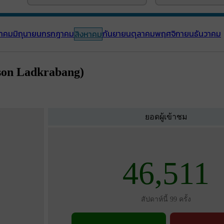
าคม
มิถุนายน
กรกฎาคม
กันยายน
ตุลาคม
พฤศจิกายน
ธันวาคม
สิงหาคม
son Ladkrabang)
ยอดผู้เข้าชม
46,511
สัปดาห์นี้ 99 ครั้ง