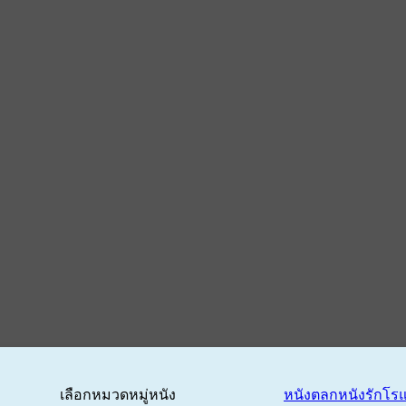
เลือกหมวดหมู่หนัง
หนังตลก
หนังรักโร