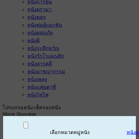
หนังการ์ตูน
หนังดราม่า
หนังตลก
หนังต่อสู้แอกชัน
หนังผจญภัย
หนังผี
หนังระทึกขวัญ
หนังรักโรแมนติก
หนังสารคดี
หนังอาชญากรรม
หนังเพลง
หนังแฟนตาซี
หนังไซไฟ
โปรแกรมหนัง เช็ครอบหนัง
Movie Showtime
เลือกหมวดหมู่หนัง
หนัง