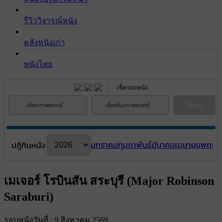
รีวิววิจารณ์หนัง
คลังหนังเก่า
หนังไทย
เช็ครอบหนัง
ค้นหา
เลือกภาพยนตร์
เลือกโรงภาพยนตร์
มกราคม
กุมภาพันธ์
มีนาคม
เมษายน
พฤษภ
ปฎิทินหนัง
เมเจอร์ โรบินสัน สระบุรี (Major Robinson
Saraburi)
รอบหนังวันที่ : 9 สิงหาคม 2569