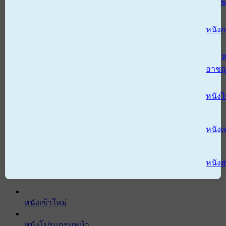
ข
หนังก
ห
อาช
หนัง
หนังเ
หนังส
หนังเข้าใหม่
หนังโปรแกรมหน้า