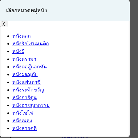
เลือกหมวดหมู่หนัง
╳
หนังตลก
หนังรักโรแมนติก
เข้าสู่ระบบ
หนังผี
สมัครสมาชิก
หนังดราม่า
หนังต่อสู้แอกชัน
หน้าแรก
หนังผจญภัย
ดาวน์โหลด
หนังแฟนตาซี
ดาวน์โหลดซอฟต์แวร์
หนังระทึกขวัญ
ซอฟต์แวร์
หนังการ์ตูน
แอปพลิเคชันบนมือถือ
หนังอาชญากรรม
ข่าวไอที
หนังไซไฟ
รีวิว
หนังเพลง
ทิปส์ไอที
หนังสารคดี
สินค้าไอที
เช็ครอบหนัง