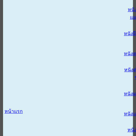
หนั
แม
หนังผี
หนังด
หนังต
หนัง
หน้าแรก
หนัง
หนั