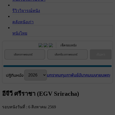
รีวิววิจารณ์หนัง
คลังหนังเก่า
หนังไทย
เช็ครอบหนัง
ค้นหา
เลือกภาพยนตร์
เลือกโรงภาพยนตร์
มกราคม
กุมภาพันธ์
มีนาคม
เมษายน
พฤษภ
ปฎิทินหนัง
อีจีวี ศรีราชา (EGV Sriracha)
รอบหนังวันที่ : 6 สิงหาคม 2569