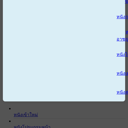
ข
หนังก
ห
อาช
หนัง
หนังเ
หนังส
หนังเข้าใหม่
หนังโปรแกรมหน้า