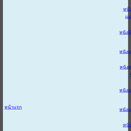
หนั
แม
หนังผี
หนังด
หนังต
หนัง
หน้าแรก
หนัง
หนั