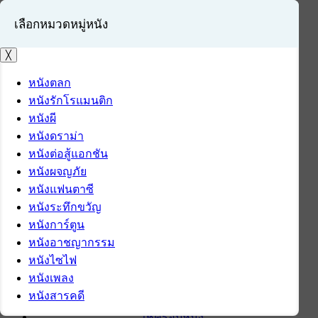
เลือกหมวดหมู่หนัง
╳
หนังตลก
หนังรักโรแมนติก
เข้าสู่ระบบ
หนังผี
สมัครสมาชิก
หนังดราม่า
หนังต่อสู้แอกชัน
หน้าแรก
หนังผจญภัย
ดาวน์โหลด
หนังแฟนตาซี
ดาวน์โหลดซอฟต์แวร์
หนังระทึกขวัญ
ซอฟต์แวร์
หนังการ์ตูน
แอปพลิเคชันบนมือถือ
หนังอาชญากรรม
ข่าวไอที
หนังไซไฟ
รีวิว
หนังเพลง
ทิปส์ไอที
หนังสารคดี
สินค้าไอที
เช็ครอบหนัง