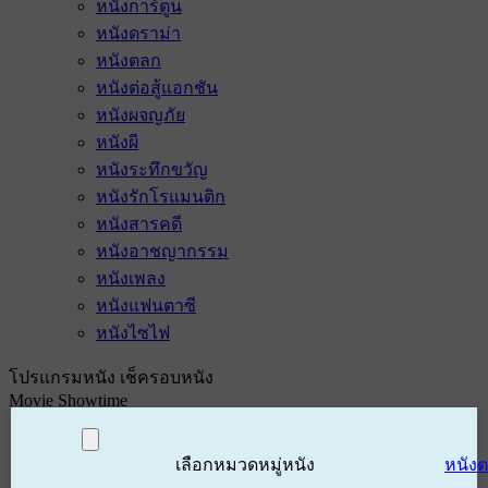
หนังการ์ตูน
หนังดราม่า
หนังตลก
หนังต่อสู้แอกชัน
หนังผจญภัย
หนังผี
หนังระทึกขวัญ
หนังรักโรแมนติก
หนังสารคดี
หนังอาชญากรรม
หนังเพลง
หนังแฟนตาซี
หนังไซไฟ
โปรแกรมหนัง เช็ครอบหนัง
Movie Showtime
เลือกหมวดหมู่หนัง
หนัง