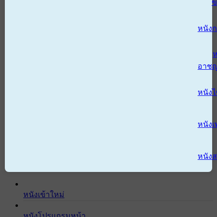
ข
หนังก
ห
อาช
หนัง
หนังเ
หนังส
หนังเข้าใหม่
หนังโปรแกรมหน้า