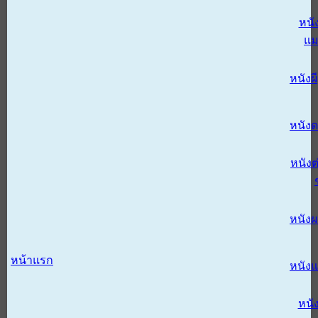
หนั
แม
หนังผี
หนังด
หนังต
หนัง
หน้าแรก
หนัง
หนั