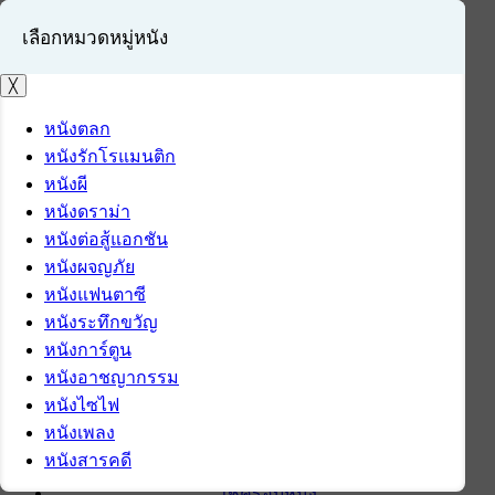
เลือกหมวดหมู่หนัง
╳
หนังตลก
หนังรักโรแมนติก
เข้าสู่ระบบ
หนังผี
สมัครสมาชิก
หนังดราม่า
หนังต่อสู้แอกชัน
หน้าแรก
หนังผจญภัย
ดาวน์โหลด
หนังแฟนตาซี
ดาวน์โหลดซอฟต์แวร์
หนังระทึกขวัญ
ซอฟต์แวร์
หนังการ์ตูน
แอปพลิเคชันบนมือถือ
หนังอาชญากรรม
ข่าวไอที
หนังไซไฟ
รีวิว
หนังเพลง
ทิปส์ไอที
หนังสารคดี
สินค้าไอที
เช็ครอบหนัง