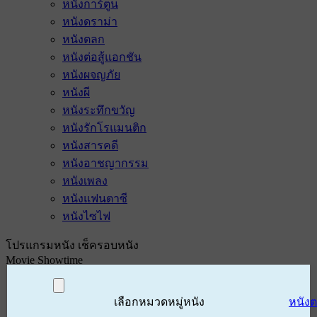
หนังการ์ตูน
หนังดราม่า
หนังตลก
หนังต่อสู้แอกชัน
หนังผจญภัย
หนังผี
หนังระทึกขวัญ
หนังรักโรแมนติก
หนังสารคดี
หนังอาชญากรรม
หนังเพลง
หนังแฟนตาซี
หนังไซไฟ
โปรแกรมหนัง เช็ครอบหนัง
Movie Showtime
เลือกหมวดหมู่หนัง
หนัง