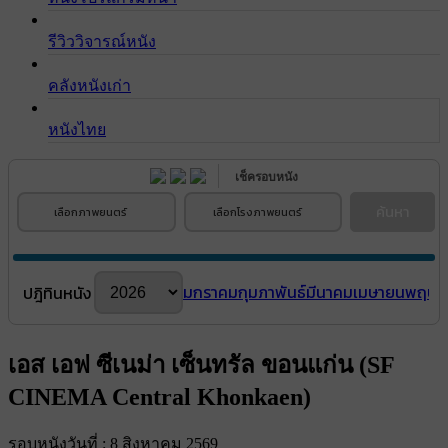
รีวิววิจารณ์หนัง
คลังหนังเก่า
หนังไทย
เช็ครอบหนัง
ค้นหา
เลือกภาพยนตร์
เลือกโรงภาพยนตร์
มกราคม
กุมภาพันธ์
มีนาคม
เมษายน
พฤษภ
ปฎิทินหนัง
เอส เอฟ ซีเนม่า เซ็นทรัล ขอนแก่น (SF
CINEMA Central Khonkaen)
รอบหนังวันที่ : 8 สิงหาคม 2569