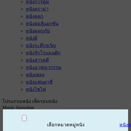
หนังการ์ตูน
หนังดราม่า
หนังตลก
หนังต่อสู้แอกชัน
หนังผจญภัย
หนังผี
หนังระทึกขวัญ
หนังรักโรแมนติก
หนังสารคดี
หนังอาชญากรรม
หนังเพลง
หนังแฟนตาซี
หนังไซไฟ
โปรแกรมหนัง เช็ครอบหนัง
Movie Showtime
เลือกหมวดหมู่หนัง
หนัง