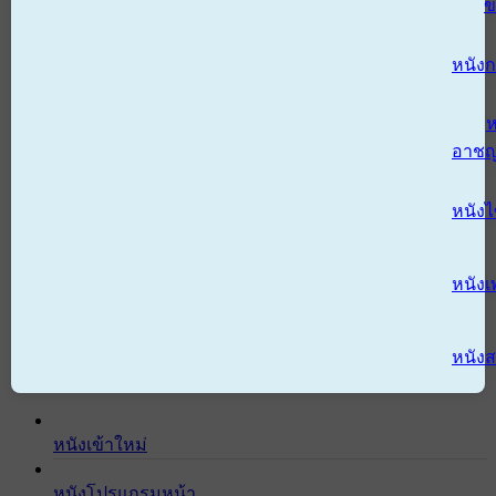
ข
หนังก
ห
อาช
หนัง
หนังเ
หนังส
หนังเข้าใหม่
หนังโปรแกรมหน้า