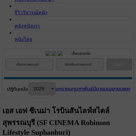
รีวิววิจารณ์หนัง
คลังหนังเก่า
หนังไทย
เช็ครอบหนัง
ค้นหา
เลือกภาพยนตร์
เลือกโรงภาพยนตร์
มกราคม
กุมภาพันธ์
มีนาคม
เมษายน
พฤษภ
ปฎิทินหนัง
เอส เอฟ ซีเนม่า โรบินสันไลฟ์สไตล์
สุพรรณบุรี (SF CINEMA Robinson
Lifestyle Suphanburi)