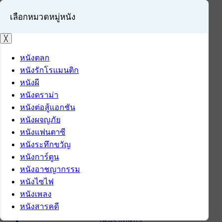
เลือกหมวดหมู่หนัง
╳
หนังตลก
หนังรักโรแมนติก
เข้าสู่ระบบ
หนังผี
สมัครสมาชิก
หนังดราม่า
หนังต่อสู้แอกชัน
หน้าแรก
หนังผจญภัย
ดาวน์โหลด
หนังแฟนตาซี
ดาวน์โหลดซอฟต์แวร์
หนังระทึกขวัญ
ซอฟต์แวร์
หนังการ์ตูน
แอปพลิเคชันบนมือถือ
หนังอาชญากรรม
ข่าวไอที
หนังไซไฟ
รีวิว
หนังเพลง
ทิปส์ไอที
หนังสารคดี
สินค้าไอที
เช็ครอบหนัง