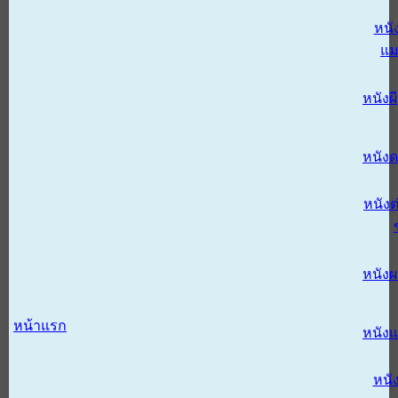
หนั
แม
หนังผี
หนังด
หนังต
หนัง
หน้าแรก
หนัง
หนั