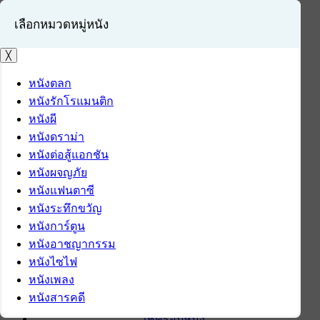
เลือกหมวดหมู่หนัง
╳
หนังตลก
หนังรักโรแมนติก
เข้าสู่ระบบ
หนังผี
สมัครสมาชิก
หนังดราม่า
หนังต่อสู้แอกชัน
หน้าแรก
หนังผจญภัย
ดาวน์โหลด
หนังแฟนตาซี
ดาวน์โหลดซอฟต์แวร์
หนังระทึกขวัญ
ซอฟต์แวร์
หนังการ์ตูน
แอปพลิเคชันบนมือถือ
หนังอาชญากรรม
ข่าวไอที
หนังไซไฟ
รีวิว
หนังเพลง
ทิปส์ไอที
หนังสารคดี
สินค้าไอที
เช็ครอบหนัง