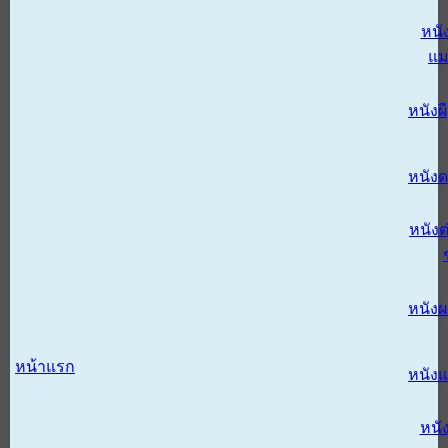
หนั
แม
หนังผี
หนังด
หนังต
หนัง
หน้าแรก
หนัง
หนั