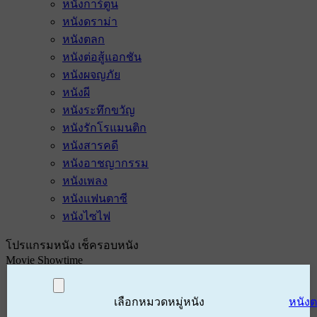
หนังการ์ตูน
หนังดราม่า
หนังตลก
หนังต่อสู้แอกชัน
หนังผจญภัย
หนังผี
หนังระทึกขวัญ
หนังรักโรแมนติก
หนังสารคดี
หนังอาชญากรรม
หนังเพลง
หนังแฟนตาซี
หนังไซไฟ
โปรแกรมหนัง เช็ครอบหนัง
Movie Showtime
เลือกหมวดหมู่หนัง
หนัง