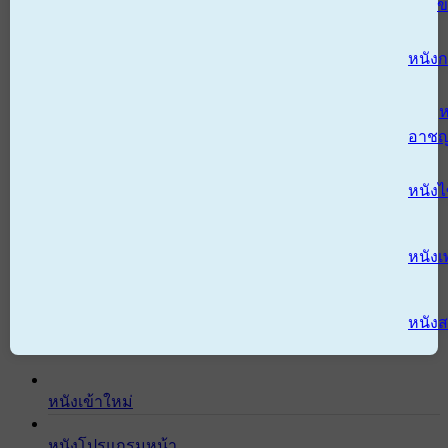
ข
หนังก
ห
อาช
หนัง
หนังเ
หนังส
หนังเข้าใหม่
หนังโปรแกรมหน้า