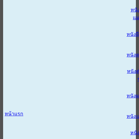
หนั
แม
หนังผี
หนังด
หนังต
หนัง
หน้าแรก
หนัง
หนั