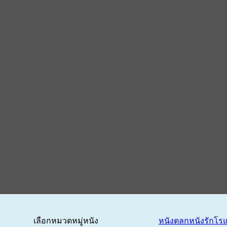
เลือกหมวดหมู่หนัง
หนังตลก
หนังรักโร