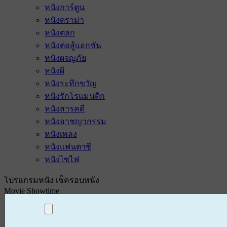
หนังการ์ตูน
หนังดราม่า
หนังตลก
หนังต่อสู้แอกชัน
หนังผจญภัย
หนังผี
หนังระทึกขวัญ
หนังรักโรแมนติก
หนังสารคดี
หนังอาชญากรรม
หนังเพลง
หนังแฟนตาซี
หนังไซไฟ
โปรแกรมหนัง เช็ครอบหนัง
Movie Showtime