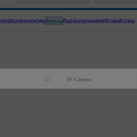
าคม
มิถุนายน
กรกฎาคม
กันยายน
ตุลาคม
พฤศจิกายน
ธันวาคม
สิงหาคม
SF Cinema