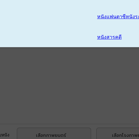
หนังแฟนตาซี
หนังร
หนังสารคดี
เลือกภาพยนตร์
เลือกโรงภาพ
บหนัง