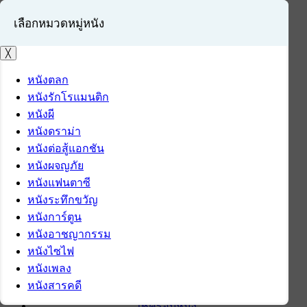
เลือกหมวดหมู่หนัง
╳
หนังตลก
หนังรักโรแมนติก
เข้าสู่ระบบ
หนังผี
สมัครสมาชิก
หนังดราม่า
หนังต่อสู้แอกชัน
หน้าแรก
หนังผจญภัย
ดาวน์โหลด
หนังแฟนตาซี
ดาวน์โหลดซอฟต์แวร์
หนังระทึกขวัญ
ซอฟต์แวร์
หนังการ์ตูน
แอปพลิเคชันบนมือถือ
หนังอาชญากรรม
ข่าวไอที
หนังไซไฟ
รีวิว
หนังเพลง
ทิปส์ไอที
หนังสารคดี
สินค้าไอที
เช็ครอบหนัง