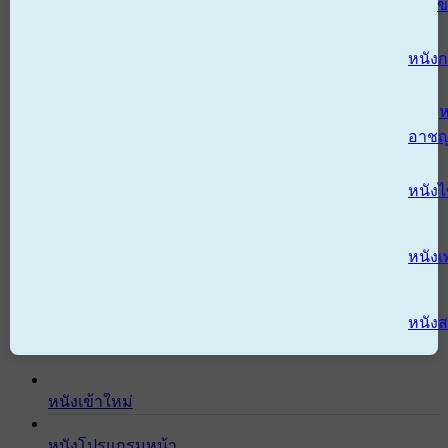
ข
หนังก
ห
อาช
หนัง
หนังเ
หนังส
หนังเข้าใหม่
หนังโปรแกรมหน้า