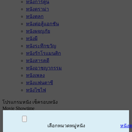
หนังการ์ตูน
หนังดราม่า
หนังตลก
หนังต่อสู้แอกชัน
หนังผจญภัย
หนังผี
หนังระทึกขวัญ
หนังรักโรแมนติก
หนังสารคดี
หนังอาชญากรรม
หนังเพลง
หนังแฟนตาซี
หนังไซไฟ
โปรแกรมหนัง เช็ครอบหนัง
Movie Showtime
เลือกหมวดหมู่หนัง
หนัง