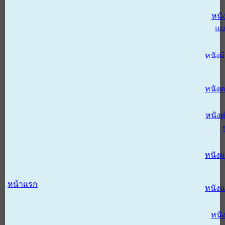
หนั
แม
หนังผี
หนังด
หนังต
หนัง
หน้าแรก
หนัง
หนั