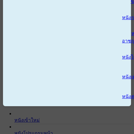
ข
หนังก
ห
อาช
หนัง
หนังเ
หนังส
หนังเข้าใหม่
หนังโปรแกรมหน้า