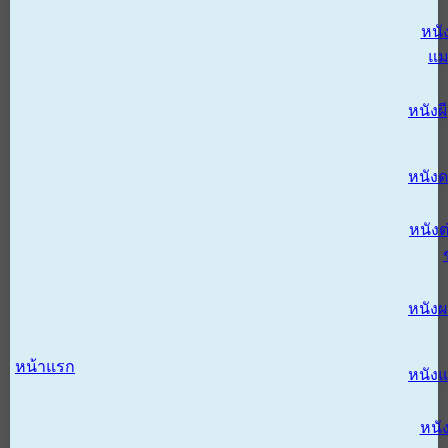
หนั
แม
หนังผี
หนังด
หนังต
หนัง
หน้าแรก
หนัง
หนั