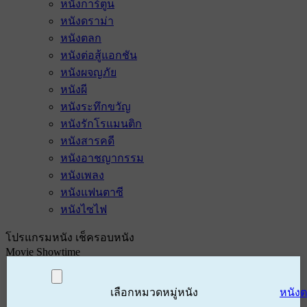
หนังการ์ตูน
หนังดราม่า
หนังตลก
หนังต่อสู้แอกชัน
หนังผจญภัย
หนังผี
หนังระทึกขวัญ
หนังรักโรแมนติก
หนังสารคดี
หนังอาชญากรรม
หนังเพลง
หนังแฟนตาซี
หนังไซไฟ
โปรแกรมหนัง เช็ครอบหนัง
Movie Showtime
เลือกหมวดหมู่หนัง
หนัง