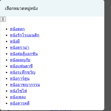
เลือกหมวดหมู่หนัง
╳
หนังตลก
หนังรักโรแมนติก
เข้าสู่ระบบ
หนังผี
สมัครสมาชิก
หนังดราม่า
หนังต่อสู้แอกชัน
หน้าแรก
หนังผจญภัย
ดาวน์โหลด
หนังแฟนตาซี
ดาวน์โหลดซอฟต์แวร์
หนังระทึกขวัญ
ซอฟต์แวร์
หนังการ์ตูน
แอปพลิเคชันบนมือถือ
หนังอาชญากรรม
ข่าวไอที
หนังไซไฟ
รีวิว
หนังเพลง
ทิปส์ไอที
หนังสารคดี
สินค้าไอที
เช็ครอบหนัง