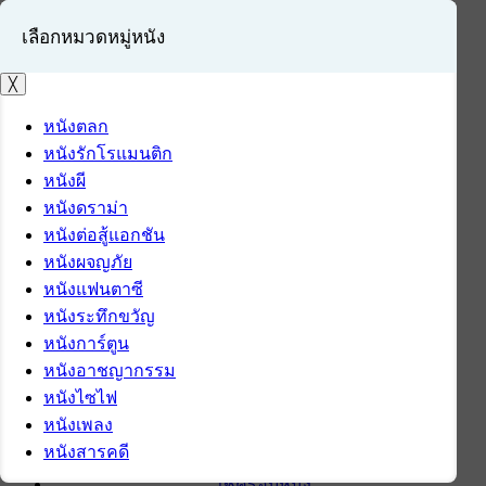
เลือกหมวดหมู่หนัง
╳
หนังตลก
หนังรักโรแมนติก
เข้าสู่ระบบ
หนังผี
สมัครสมาชิก
หนังดราม่า
หนังต่อสู้แอกชัน
หน้าแรก
หนังผจญภัย
ดาวน์โหลด
หนังแฟนตาซี
ดาวน์โหลดซอฟต์แวร์
หนังระทึกขวัญ
ซอฟต์แวร์
หนังการ์ตูน
แอปพลิเคชันบนมือถือ
หนังอาชญากรรม
ข่าวไอที
หนังไซไฟ
รีวิว
หนังเพลง
ทิปส์ไอที
หนังสารคดี
สินค้าไอที
เช็ครอบหนัง