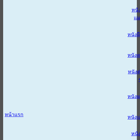
หนั
แม
หนังผี
หนังด
หนังต
หนัง
หน้าแรก
หนัง
หนั