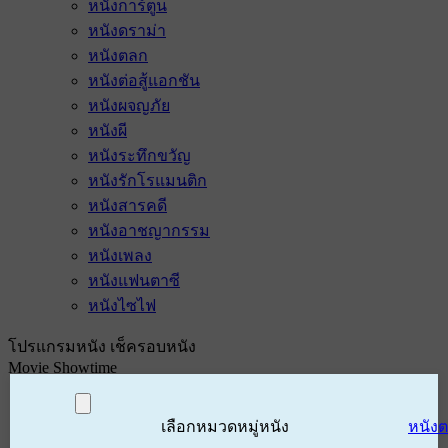
หนังการ์ตูน
หนังดราม่า
หนังตลก
หนังต่อสู้แอกชัน
หนังผจญภัย
หนังผี
หนังระทึกขวัญ
หนังรักโรแมนติก
หนังสารคดี
หนังอาชญากรรม
หนังเพลง
หนังแฟนตาซี
หนังไซไฟ
โปรแกรมหนัง เช็ครอบหนัง
Movie Showtime
เลือกหมวดหมู่หนัง
หนัง