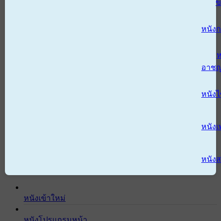
ข
หนังก
ห
อาช
หนัง
หนังเ
หนังส
หนังเข้าใหม่
หนังโปรแกรมหน้า