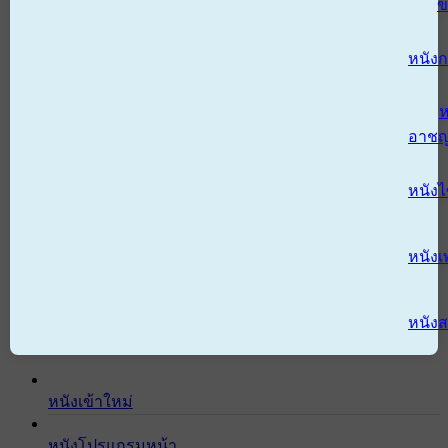
ข
หนังก
ห
อาช
หนัง
หนังเ
หนังส
หนังเข้าใหม่
หนังโปรแกรมหน้า