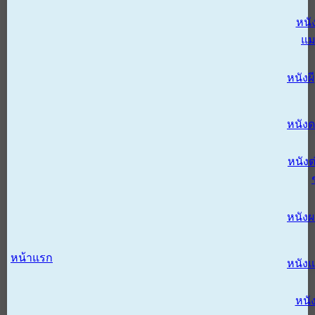
หนั
แม
หนังผี
หนังด
หนังต
หนัง
หน้าแรก
หนัง
หนั