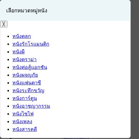
เลือกหมวดหมู่หนัง
╳
หนังตลก
หนังรักโรแมนติก
เข้าสู่ระบบ
หนังผี
สมัครสมาชิก
หนังดราม่า
หนังต่อสู้แอกชัน
หน้าแรก
หนังผจญภัย
ดาวน์โหลด
หนังแฟนตาซี
ดาวน์โหลดซอฟต์แวร์
หนังระทึกขวัญ
ซอฟต์แวร์
หนังการ์ตูน
แอปพลิเคชันบนมือถือ
หนังอาชญากรรม
ข่าวไอที
หนังไซไฟ
รีวิว
หนังเพลง
ทิปส์ไอที
หนังสารคดี
สินค้าไอที
เช็ครอบหนัง