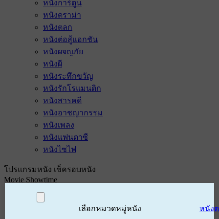
หนังการ์ตูน
หนังดราม่า
หนังตลก
หนังต่อสู้แอกชัน
หนังผจญภัย
หนังผี
หนังระทึกขวัญ
หนังรักโรแมนติก
หนังสารคดี
หนังอาชญากรรม
หนังเพลง
หนังแฟนตาซี
หนังไซไฟ
โปรแกรมหนัง เช็ครอบหนัง
Movie Showtime
เลือกหมวดหมู่หนัง
หนัง