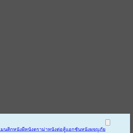
แมนติก
หนังผี
หนังดราม่า
หนังต่อสู้แอกชัน
หนังผจญภัย