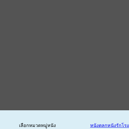
เลือกหมวดหมู่หนัง
หนังตลก
หนังรักโร