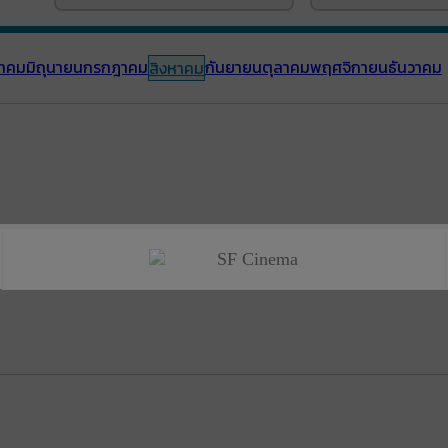
าคม
มิถุนายน
กรกฎาคม
กันยายน
ตุลาคม
พฤศจิกายน
ธันวาคม
สิงหาคม
SF Cinema