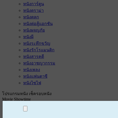
หนังการ์ตูน
หนังดราม่า
หนังตลก
หนังต่อสู้แอกชัน
หนังผจญภัย
หนังผี
หนังระทึกขวัญ
หนังรักโรแมนติก
หนังสารคดี
หนังอาชญากรรม
หนังเพลง
หนังแฟนตาซี
หนังไซไฟ
โปรแกรมหนัง เช็ครอบหนัง
Movie Showtime