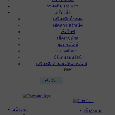
รวมคลิป Thaiware
เครื่องมือ
เครื่องมือทั้งหมด
เช็คความเร็วเน็ต
เช็คไอพี
เช็คเลขพัสดุ
สุ่มออนไลน์
แปลงตัวเลข
มินิเกมออนไลน์
เครื่องมือคำนวณวันออนไลน์
New
เพิ่มเติม
หน้าแรก
เข้าสู่ระบบ