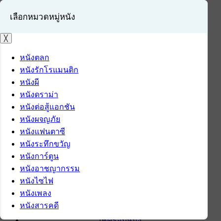
เลือกหมวดหมู่หนัง
╳
หนังตลก
หนังรักโรแมนติก
เข้าสู่ระบบ
หนังผี
สมัครสมาชิก
หนังดราม่า
หนังต่อสู้แอกชัน
หน้าแรก
หนังผจญภัย
ดาวน์โหลด
หนังแฟนตาซี
ดาวน์โหลดซอฟต์แวร์
หนังระทึกขวัญ
ซอฟต์แวร์
หนังการ์ตูน
แอปพลิเคชันบนมือถือ
หนังอาชญากรรม
ข่าวไอที
หนังไซไฟ
รีวิว
หนังเพลง
ทิปส์ไอที
หนังสารคดี
สินค้าไอที
เช็ครอบหนัง