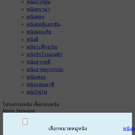
หนังการ์ตูน
หนังดราม่า
หนังตลก
หนังต่อสู้แอกชัน
หนังผจญภัย
หนังผี
หนังระทึกขวัญ
หนังรักโรแมนติก
หนังสารคดี
หนังอาชญากรรม
หนังเพลง
หนังแฟนตาซี
หนังไซไฟ
โปรแกรมหนัง เช็ครอบหนัง
Movie Showtime
เลือกหมวดหมู่หนัง
หนัง