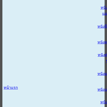
หนั
แม
หนังผี
หนังด
หนังต
หนัง
หน้าแรก
หนัง
หนั