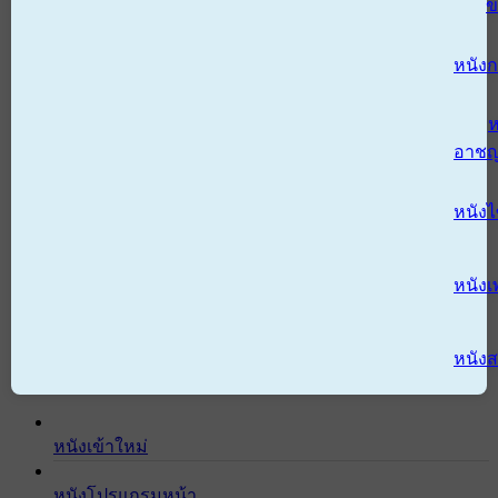
ข
หนังก
ห
อาช
หนัง
หนังเ
หนังส
หนังเข้าใหม่
หนังโปรแกรมหน้า