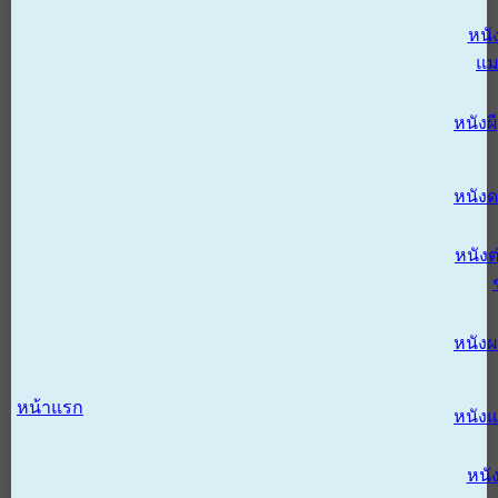
หนั
แม
หนังผี
หนังด
หนังต
หนัง
หน้าแรก
หนัง
หนั