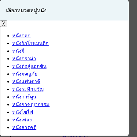
เลือกหมวดหมู่หนัง
╳
หนังตลก
หนังรักโรแมนติก
เข้าสู่ระบบ
หนังผี
สมัครสมาชิก
หนังดราม่า
หนังต่อสู้แอกชัน
หน้าแรก
หนังผจญภัย
ดาวน์โหลด
หนังแฟนตาซี
ดาวน์โหลดซอฟต์แวร์
หนังระทึกขวัญ
ซอฟต์แวร์
หนังการ์ตูน
แอปพลิเคชันบนมือถือ
หนังอาชญากรรม
ข่าวไอที
หนังไซไฟ
รีวิว
หนังเพลง
ทิปส์ไอที
หนังสารคดี
สินค้าไอที
เช็ครอบหนัง