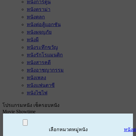
หนังการ์ตูน
หนังดราม่า
หนังตลก
หนังต่อสู้แอกชัน
หนังผจญภัย
หนังผี
หนังระทึกขวัญ
หนังรักโรแมนติก
หนังสารคดี
หนังอาชญากรรม
หนังเพลง
หนังแฟนตาซี
หนังไซไฟ
โปรแกรมหนัง เช็ครอบหนัง
Movie Showtime
เลือกหมวดหมู่หนัง
หนัง