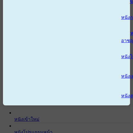
ข
หนังก
ห
อาช
หนัง
หนังเ
หนังส
หนังเข้าใหม่
หนังโปรแกรมหน้า