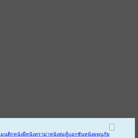
แมนติก
หนังผี
หนังดราม่า
หนังต่อสู้แอกชัน
หนังผจญภัย