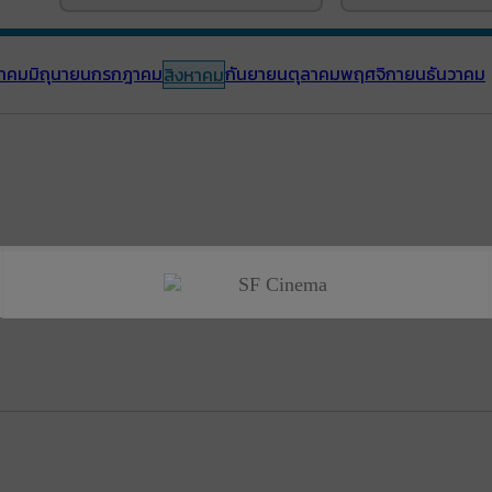
าคม
มิถุนายน
กรกฎาคม
กันยายน
ตุลาคม
พฤศจิกายน
ธันวาคม
สิงหาคม
SF Cinema