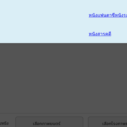
หนังแฟนตาซี
หนังร
หนังสารคดี
เลือกภาพยนตร์
เลือกโรงภาพ
บหนัง