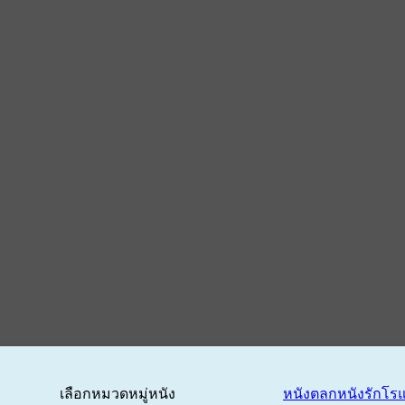
เลือกหมวดหมู่หนัง
หนังตลก
หนังรักโร