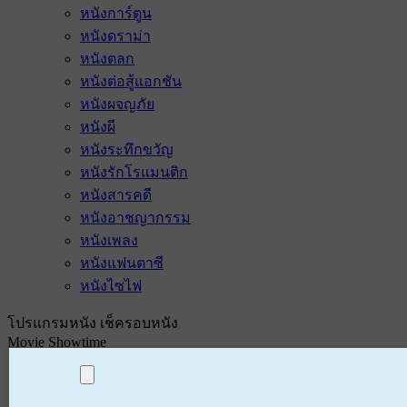
หนังการ์ตูน
หนังดราม่า
หนังตลก
หนังต่อสู้แอกชัน
หนังผจญภัย
หนังผี
หนังระทึกขวัญ
หนังรักโรแมนติก
หนังสารคดี
หนังอาชญากรรม
หนังเพลง
หนังแฟนตาซี
หนังไซไฟ
โปรแกรมหนัง เช็ครอบหนัง
Movie Showtime