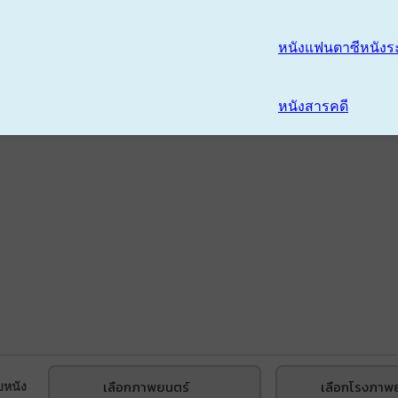
หนังแฟนตาซี
หนังร
หนังสารคดี
เลือกภาพยนตร์
เลือกโรงภาพ
บหนัง