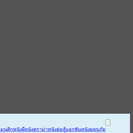
แมนติก
หนังผี
หนังดราม่า
หนังต่อสู้แอกชัน
หนังผจญภัย