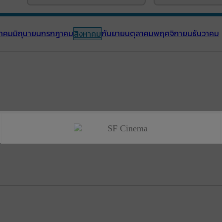
าคม
มิถุนายน
กรกฎาคม
กันยายน
ตุลาคม
พฤศจิกายน
ธันวาคม
สิงหาคม
SF Cinema