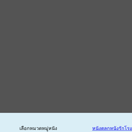
เลือกหมวดหมู่หนัง
หนังตลก
หนังรักโร