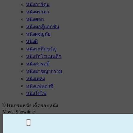
หนังการ์ตูน
หนังดราม่า
หนังตลก
หนังต่อสู้แอกชัน
หนังผจญภัย
หนังผี
หนังระทึกขวัญ
หนังรักโรแมนติก
หนังสารคดี
หนังอาชญากรรม
หนังเพลง
หนังแฟนตาซี
หนังไซไฟ
โปรแกรมหนัง เช็ครอบหนัง
Movie Showtime