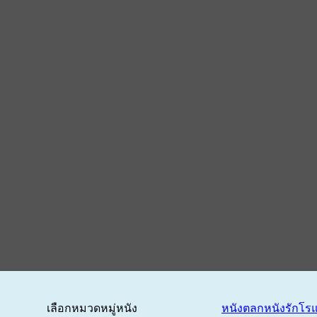
เลือกหมวดหมู่หนัง
หนังตลก
หนังรักโร