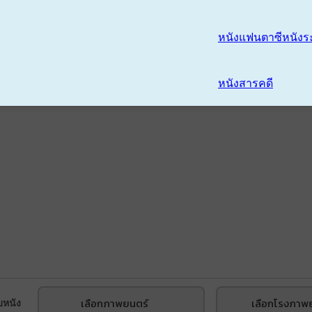
หนังแฟนตาซี
หนังร
หนังสารคดี
เลือกภาพยนตร์
เลือกโรงภาพ
บหนัง