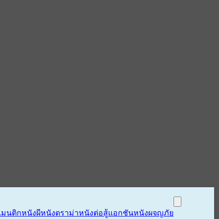
แมนติก
หนังผี
หนังดราม่า
หนังต่อสู้แอกชัน
หนังผจญภัย