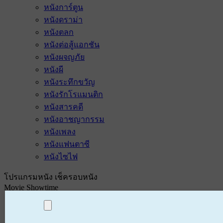
หนังการ์ตูน
หนังดราม่า
หนังตลก
หนังต่อสู้แอกชัน
หนังผจญภัย
หนังผี
หนังระทึกขวัญ
หนังรักโรแมนติก
หนังสารคดี
หนังอาชญากรรม
หนังเพลง
หนังแฟนตาซี
หนังไซไฟ
โปรแกรมหนัง เช็ครอบหนัง
Movie Showtime