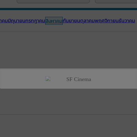
าคม
มิถุนายน
กรกฎาคม
กันยายน
ตุลาคม
พฤศจิกายน
ธันวาคม
สิงหาคม
SF Cinema