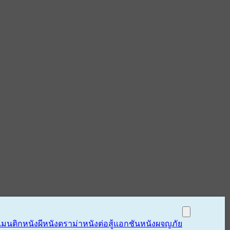
แมนติก
หนังผี
หนังดราม่า
หนังต่อสู้แอกชัน
หนังผจญภัย