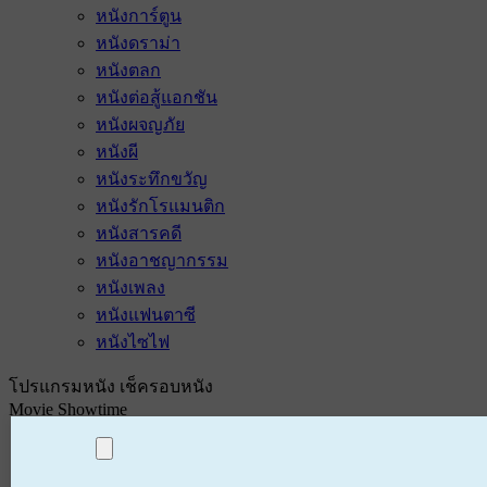
หนังการ์ตูน
หนังดราม่า
หนังตลก
หนังต่อสู้แอกชัน
หนังผจญภัย
หนังผี
หนังระทึกขวัญ
หนังรักโรแมนติก
หนังสารคดี
หนังอาชญากรรม
หนังเพลง
หนังแฟนตาซี
หนังไซไฟ
โปรแกรมหนัง เช็ครอบหนัง
Movie Showtime