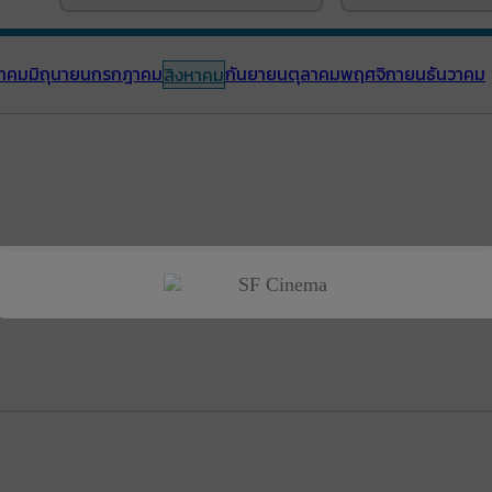
าคม
มิถุนายน
กรกฎาคม
กันยายน
ตุลาคม
พฤศจิกายน
ธันวาคม
สิงหาคม
SF Cinema