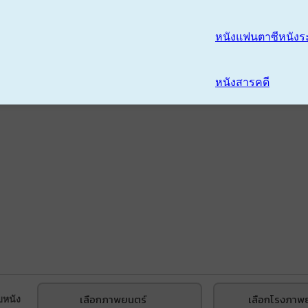
หนังแฟนตาซี
หนังร
หนังสารคดี
เลือกภาพยนตร์
เลือกโรงภาพ
บหนัง