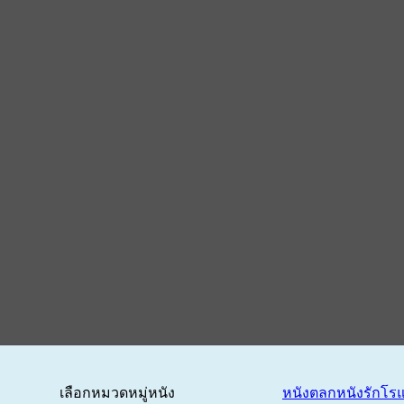
เลือกหมวดหมู่หนัง
หนังตลก
หนังรักโร