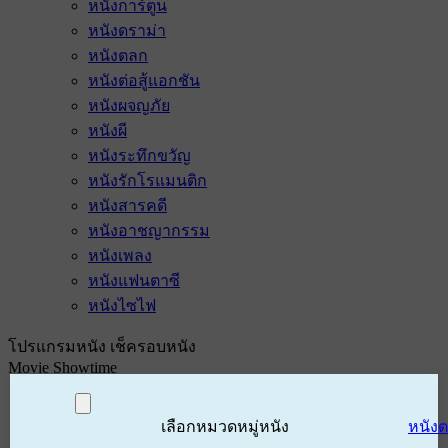
หนังการ์ตูน
หนังดราม่า
หนังตลก
หนังต่อสู้แอกชัน
หนังผจญภัย
หนังผี
หนังระทึกขวัญ
หนังรักโรแมนติก
หนังสารคดี
หนังอาชญากรรม
หนังเพลง
หนังแฟนตาซี
หนังไซไฟ
โปรแกรมหนัง เช็ครอบหนัง
Movie Showtime
เลือกหมวดหมู่หนัง
หนัง