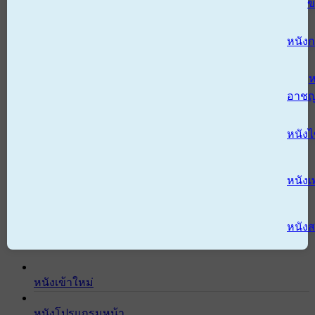
ข
หนังก
ห
อาช
หนัง
หนังเ
หนังส
หนังเข้าใหม่
หนังโปรแกรมหน้า