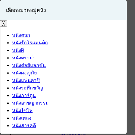
เลือกหมวดหมู่หนัง
╳
หนังตลก
หนังรักโรแมนติก
เข้าสู่ระบบ
หนังผี
สมัครสมาชิก
หนังดราม่า
หนังต่อสู้แอกชัน
หน้าแรก
หนังผจญภัย
ดาวน์โหลด
หนังแฟนตาซี
ดาวน์โหลดซอฟต์แวร์
หนังระทึกขวัญ
ซอฟต์แวร์
หนังการ์ตูน
แอปพลิเคชันบนมือถือ
หนังอาชญากรรม
ข่าวไอที
หนังไซไฟ
รีวิว
หนังเพลง
ทิปส์ไอที
หนังสารคดี
สินค้าไอที
เช็ครอบหนัง