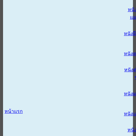
หนั
แม
หนังผี
หนังด
หนังต
หนัง
หน้าแรก
หนัง
หนั