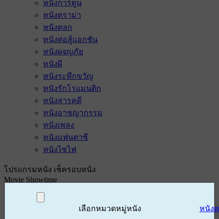
หนังการ์ตูน
หนังดราม่า
หนังตลก
หนังต่อสู้แอกชัน
หนังผจญภัย
หนังผี
หนังระทึกขวัญ
หนังรักโรแมนติก
หนังสารคดี
หนังอาชญากรรม
หนังเพลง
หนังแฟนตาซี
หนังไซไฟ
โปรแกรมหนัง เช็ครอบหนัง
Movie Showtime
เลือกหมวดหมู่หนัง
หนัง