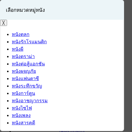
เลือกหมวดหมู่หนัง
╳
หนังตลก
หนังรักโรแมนติก
เข้าสู่ระบบ
หนังผี
สมัครสมาชิก
หนังดราม่า
หนังต่อสู้แอกชัน
หน้าแรก
หนังผจญภัย
ดาวน์โหลด
หนังแฟนตาซี
ดาวน์โหลดซอฟต์แวร์
หนังระทึกขวัญ
ซอฟต์แวร์
หนังการ์ตูน
แอปพลิเคชันบนมือถือ
หนังอาชญากรรม
ข่าวไอที
หนังไซไฟ
รีวิว
หนังเพลง
ทิปส์ไอที
หนังสารคดี
สินค้าไอที
เช็ครอบหนัง