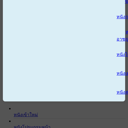
ข
หนังก
ห
อาช
หนัง
หนังเ
หนังส
หนังเข้าใหม่
หนังโปรแกรมหน้า