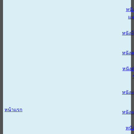
หนั
แม
หนังผี
หนังด
หนังต
หนัง
หน้าแรก
หนัง
หนั