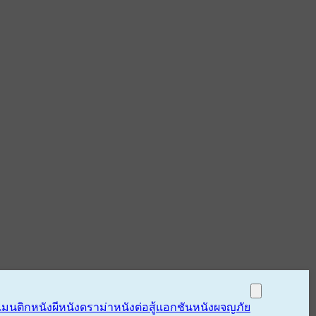
แมนติก
หนังผี
หนังดราม่า
หนังต่อสู้แอกชัน
หนังผจญภัย