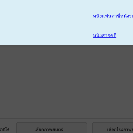
หนังแฟนตาซี
หนังร
หนังสารคดี
เลือกภาพยนตร์
เลือกโรงภาพ
บหนัง