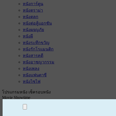
หนังการ์ตูน
หนังดราม่า
หนังตลก
หนังต่อสู้แอกชัน
หนังผจญภัย
หนังผี
หนังระทึกขวัญ
หนังรักโรแมนติก
หนังสารคดี
หนังอาชญากรรม
หนังเพลง
หนังแฟนตาซี
หนังไซไฟ
โปรแกรมหนัง เช็ครอบหนัง
Movie Showtime