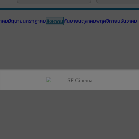
าคม
มิถุนายน
กรกฎาคม
กันยายน
ตุลาคม
พฤศจิกายน
ธันวาคม
สิงหาคม
SF Cinema