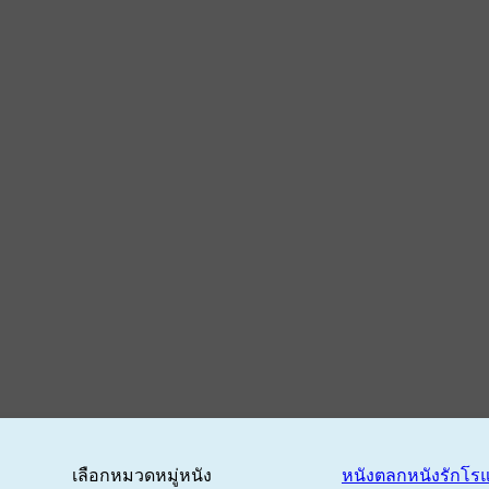
เลือกหมวดหมู่หนัง
หนังตลก
หนังรักโร