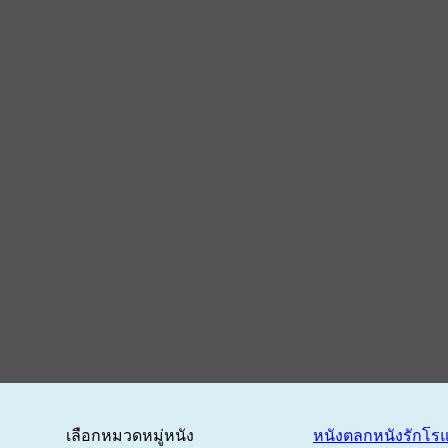
เลือกหมวดหมู่หนัง
หนังตลก
หนังรักโร