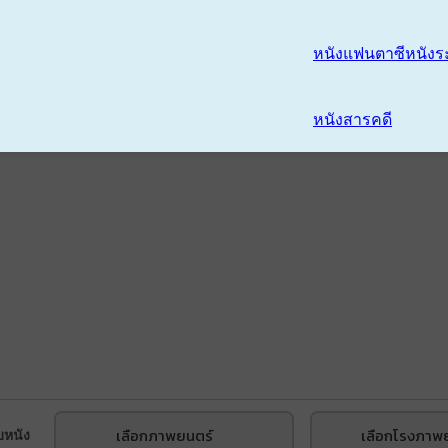
หนังแฟนตาซี
หนังร
หนังสารคดี
เลือกภาพยนตร์
เลือกโรงภาพ
บหนัง