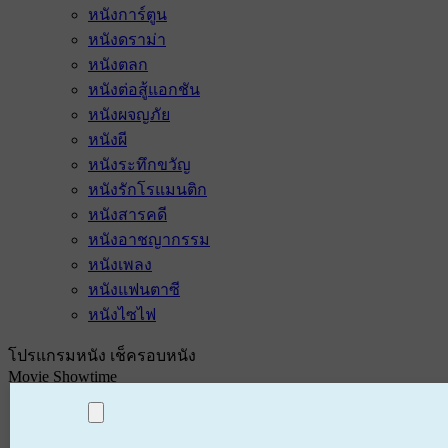
หนังการ์ตูน
หนังดราม่า
หนังตลก
หนังต่อสู้แอกชัน
หนังผจญภัย
หนังผี
หนังระทึกขวัญ
หนังรักโรแมนติก
หนังสารคดี
หนังอาชญากรรม
หนังเพลง
หนังแฟนตาซี
หนังไซไฟ
โปรแกรมหนัง เช็ครอบหนัง
Movie Showtime