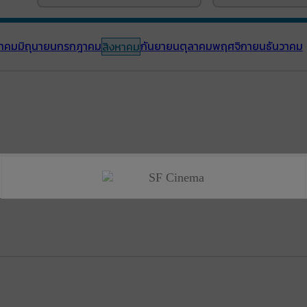
าคม
มิถุนายน
กรกฎาคม
กันยายน
ตุลาคม
พฤศจิกายน
ธันวาคม
สิงหาคม
SF Cinema