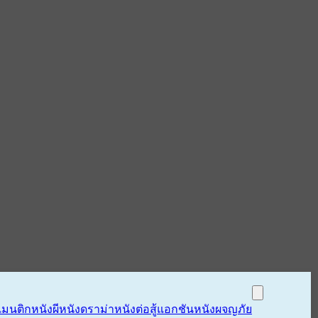
แมนติก
หนังผี
หนังดราม่า
หนังต่อสู้แอกชัน
หนังผจญภัย