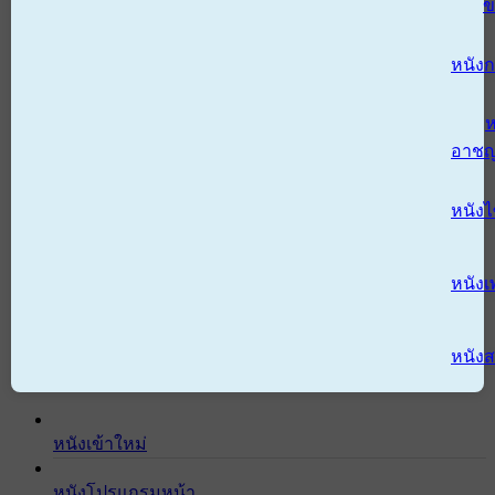
ข
หนังก
ห
อาช
หนัง
หนังเ
หนังส
หนังเข้าใหม่
หนังโปรแกรมหน้า