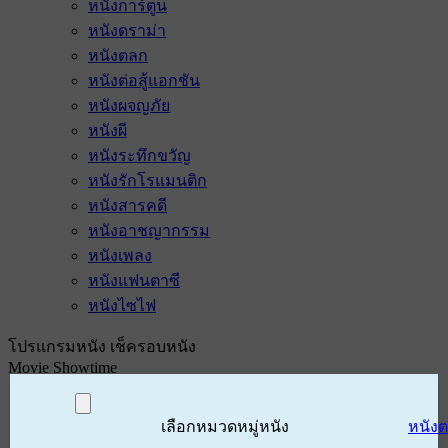
หนังการ์ตูน
หนังดราม่า
หนังตลก
หนังต่อสู้แอกชัน
หนังผจญภัย
หนังผี
หนังระทึกขวัญ
หนังรักโรแมนติก
หนังสารคดี
หนังอาชญากรรม
หนังเพลง
หนังแฟนตาซี
หนังไซไฟ
โปรแกรมหนัง เช็ครอบหนัง
Movie Showtime
เลือกหมวดหมู่หนัง
หนัง