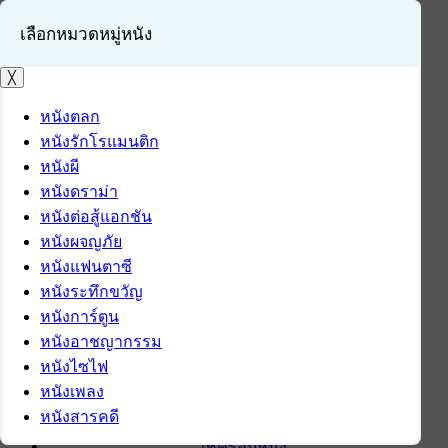
เลือกหมวดหมู่หนัง
╳
หนังตลก
หนังรักโรแมนติก
เข้าสู่ระบบ
หนังผี
สมัครสมาชิก
หนังดราม่า
หนังต่อสู้แอกชัน
หน้าแรก
หนังผจญภัย
ดาวน์โหลด
หนังแฟนตาซี
ดาวน์โหลดซอฟต์แวร์
หนังระทึกขวัญ
ซอฟต์แวร์
หนังการ์ตูน
แอปพลิเคชันบนมือถือ
หนังอาชญากรรม
ข่าวไอที
หนังไซไฟ
รีวิว
หนังเพลง
ทิปส์ไอที
หนังสารคดี
สินค้าไอที
เช็ครอบหนัง