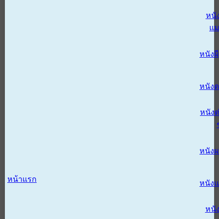
หนั
แม
หนังผี
หนังด
หนังต
หนัง
หน้าแรก
หนัง
หนั