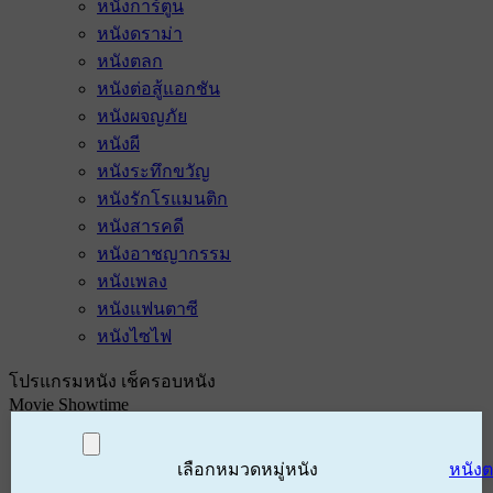
หนังการ์ตูน
หนังดราม่า
หนังตลก
หนังต่อสู้แอกชัน
หนังผจญภัย
หนังผี
หนังระทึกขวัญ
หนังรักโรแมนติก
หนังสารคดี
หนังอาชญากรรม
หนังเพลง
หนังแฟนตาซี
หนังไซไฟ
โปรแกรมหนัง เช็ครอบหนัง
Movie Showtime
เลือกหมวดหมู่หนัง
หนัง