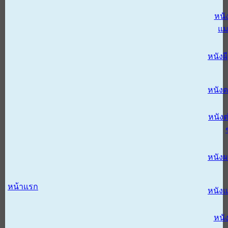
หนั
แม
หนังผี
หนังด
หนังต
หนัง
หน้าแรก
หนัง
หนั