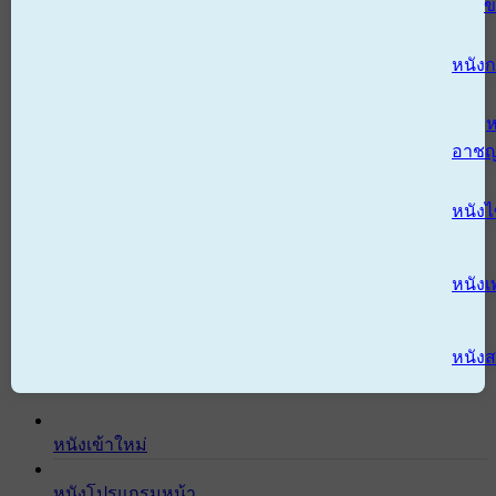
ข
หนังก
ห
อาช
หนัง
หนังเ
หนังส
หนังเข้าใหม่
หนังโปรแกรมหน้า