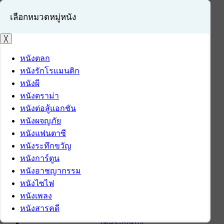
เลือกหมวดหมู่หนัง
╳
หนังตลก
หนังรักโรแมนติก
เข้าสู่ระบบ
หนังผี
สมัครสมาชิก
หนังดราม่า
หนังต่อสู้แอกชัน
หน้าแรก
หนังผจญภัย
ดาวน์โหลด
หนังแฟนตาซี
ดาวน์โหลดซอฟต์แวร์
หนังระทึกขวัญ
ซอฟต์แวร์
หนังการ์ตูน
แอปพลิเคชันบนมือถือ
หนังอาชญากรรม
ข่าวไอที
หนังไซไฟ
รีวิว
หนังเพลง
ทิปส์ไอที
หนังสารคดี
สินค้าไอที
เช็ครอบหนัง