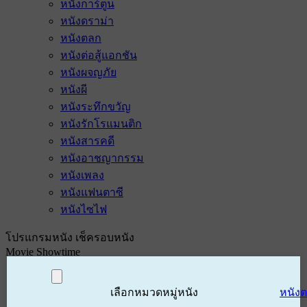
หนังการ์ตูน
หนังดราม่า
หนังตลก
หนังต่อสู้แอกชัน
หนังผจญภัย
หนังผี
หนังระทึกขวัญ
หนังรักโรแมนติก
หนังสารคดี
หนังอาชญากรรม
หนังเพลง
หนังแฟนตาซี
หนังไซไฟ
โปรแกรมหนัง เช็ครอบหนัง
Movie Showtime
เลือกหมวดหมู่หนัง
หนัง