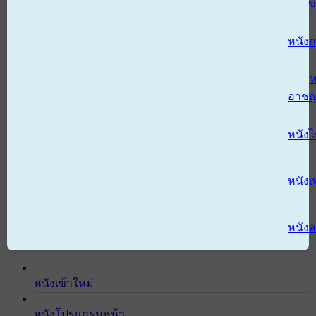
ข
หนังก
ห
อาช
หนัง
หนังเ
หนังส
หนังเข้าใหม่
หนังโปรแกรมหน้า