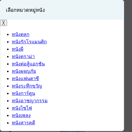
เลือกหมวดหมู่หนัง
╳
หนังตลก
หนังรักโรแมนติก
เข้าสู่ระบบ
หนังผี
สมัครสมาชิก
หนังดราม่า
หนังต่อสู้แอกชัน
หน้าแรก
หนังผจญภัย
ดาวน์โหลด
หนังแฟนตาซี
ดาวน์โหลดซอฟต์แวร์
หนังระทึกขวัญ
ซอฟต์แวร์
หนังการ์ตูน
แอปพลิเคชันบนมือถือ
หนังอาชญากรรม
ข่าวไอที
หนังไซไฟ
รีวิว
หนังเพลง
ทิปส์ไอที
หนังสารคดี
สินค้าไอที
เช็ครอบหนัง