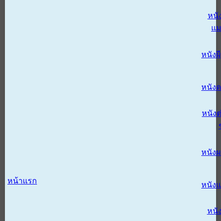
หนั
แม
หนังผี
หนังด
หนังต
หนัง
หน้าแรก
หนัง
หนั